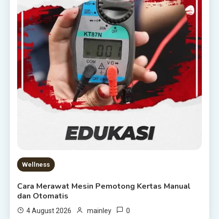
Wellness
Cara Merawat Mesin Pemotong Kertas Manual
dan Otomatis
0
4 August 2026
mainley