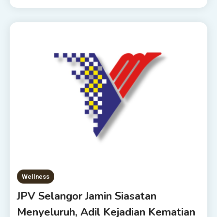
Wellness
JPV Selangor Jamin Siasatan
Menyeluruh, Adil Kejadian Kematian