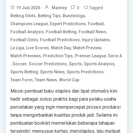
0
Tagged
19 July 2026
Mainley
,
,
,
Betting Odds
Betting Tips
Bundesliga
,
,
,
Champions League
Expert Predictions
Football
,
,
,
Football Analysis
Football Betting
Football News
,
,
,
Football Odds
Football Predictions
Injury Updates
,
,
,
,
La Liga
Live Scores
Match Day
Match Preview
,
,
,
Match Previews
Prediction Tips
Premier League
Serie A
,
,
,
,
,
Soccer
Soccer Predictions
Sports
Sports Analysis
,
,
,
Sports Betting
Sports News
Sports Predictions
,
,
Team Form
Team News
World Cup
Mesin pembuat buku staples dan lipat otomatis kini
hadir sebagai solusi praktis bagi para pelaku usaha
percetakan yang ingin mempercepat proses produksi
tanpa mengorbankan kualitas produk jadi. Selama ini
pembuatan booklet memerlukan beberapa tahapan
tersendiri: menyusun kertas, menstaples, lalu melipat.