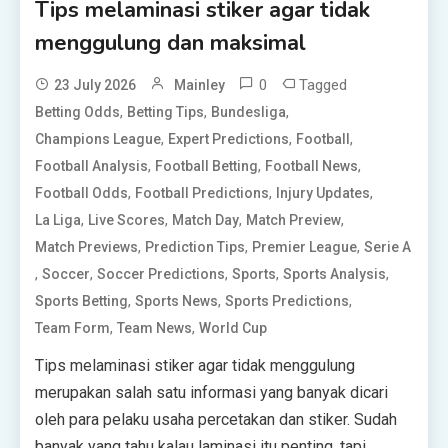
Tips melaminasi stiker agar tidak
menggulung dan maksimal
0
Tagged
23 July 2026
Mainley
,
,
,
Betting Odds
Betting Tips
Bundesliga
,
,
,
Champions League
Expert Predictions
Football
,
,
,
Football Analysis
Football Betting
Football News
,
,
,
Football Odds
Football Predictions
Injury Updates
,
,
,
,
La Liga
Live Scores
Match Day
Match Preview
,
,
,
Match Previews
Prediction Tips
Premier League
Serie A
,
,
,
,
,
Soccer
Soccer Predictions
Sports
Sports Analysis
,
,
,
Sports Betting
Sports News
Sports Predictions
,
,
Team Form
Team News
World Cup
Tips melaminasi stiker agar tidak menggulung
merupakan salah satu informasi yang banyak dicari
oleh para pelaku usaha percetakan dan stiker. Sudah
banyak yang tahu kalau laminasi itu penting, tapi