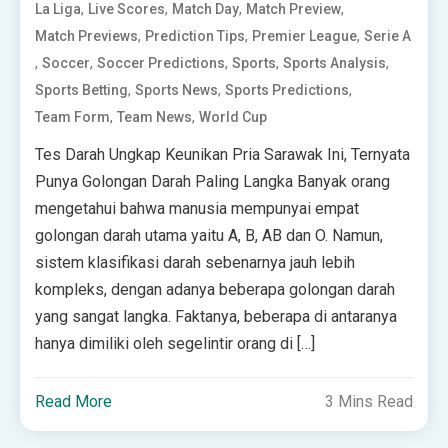
,
,
,
,
La Liga
Live Scores
Match Day
Match Preview
,
,
,
Match Previews
Prediction Tips
Premier League
Serie A
,
,
,
,
,
Soccer
Soccer Predictions
Sports
Sports Analysis
,
,
,
Sports Betting
Sports News
Sports Predictions
,
,
Team Form
Team News
World Cup
Tes Darah Ungkap Keunikan Pria Sarawak Ini, Ternyata
Punya Golongan Darah Paling Langka Banyak orang
mengetahui bahwa manusia mempunyai empat
golongan darah utama yaitu A, B, AB dan O. Namun,
sistem klasifikasi darah sebenarnya jauh lebih
kompleks, dengan adanya beberapa golongan darah
yang sangat langka. Faktanya, beberapa di antaranya
hanya dimiliki oleh segelintir orang di […]
Read More
3 Mins Read