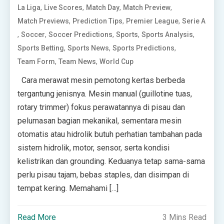
,
,
,
,
La Liga
Live Scores
Match Day
Match Preview
,
,
,
Match Previews
Prediction Tips
Premier League
Serie A
,
,
,
,
,
Soccer
Soccer Predictions
Sports
Sports Analysis
,
,
,
Sports Betting
Sports News
Sports Predictions
,
,
Team Form
Team News
World Cup
Cara merawat mesin pemotong kertas berbeda
tergantung jenisnya. Mesin manual (guillotine tuas,
rotary trimmer) fokus perawatannya di pisau dan
pelumasan bagian mekanikal, sementara mesin
otomatis atau hidrolik butuh perhatian tambahan pada
sistem hidrolik, motor, sensor, serta kondisi
kelistrikan dan grounding. Keduanya tetap sama-sama
perlu pisau tajam, bebas staples, dan disimpan di
tempat kering. Memahami […]
Read More
3 Mins Read