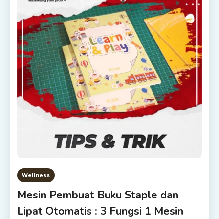
Wellness
Mesin Pembuat Buku Staple dan
Lipat Otomatis : 3 Fungsi 1 Mesin