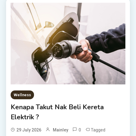
Wellness
Kenapa Takut Nak Beli Kereta
Elektrik ?
0
Tagged
29 July 2026
Mainley