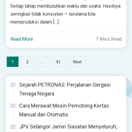
Setiap tahap membutuhkan waktu dan usaha. Hasilnya
seringkali tidak konsisten — terutama bila
memproduksi dalam […]
Read More
7 Mins Read
Posts
1
…
2
41
Next
pagination
Sejarah PETRONAS: Perjalanan Gergasi
Tenaga Negara
Cara Merawat Mesin Pemotong Kertas
Manual dan Otomatis
JPV Selangor Jamin Siasatan Menyeluruh,