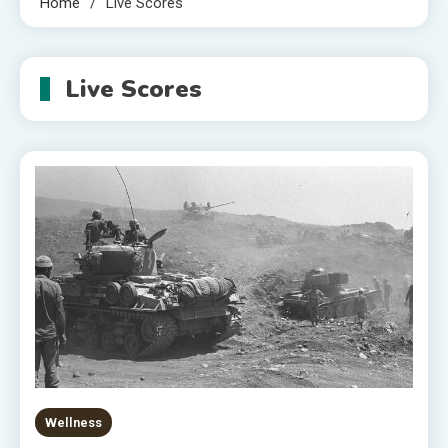
Home
Live Scores
Live Scores
Wellness