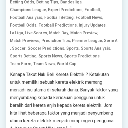
,
,
,
Betting Odds
Betting Tips
Bundesliga
,
,
,
Champions League
Expert Predictions
Football
,
,
,
Football Analysis
Football Betting
Football News
,
,
,
Football Odds
Football Predictions
Injury Updates
,
,
,
,
La Liga
Live Scores
Match Day
Match Preview
,
,
,
Match Previews
Prediction Tips
Premier League
Serie A
,
,
,
,
,
Soccer
Soccer Predictions
Sports
Sports Analysis
,
,
,
Sports Betting
Sports News
Sports Predictions
,
,
Team Form
Team News
World Cup
Kenapa Takut Nak Beli Kereta Elektrik ? Ketakutan
untuk memiliki sebuah kereta elektrik memang
menjadi isu utama di seluruh dunia. Banyak faktor yang
menyumbang kepada kerisauan pengguna untuk
beralih dari kereta enjin kepada kereta elektrik. Jom
kita lihat beberapa faktor yang menjadi penyumbang
utama kereta elektrik menjadi mimpi ngeri pengguna.