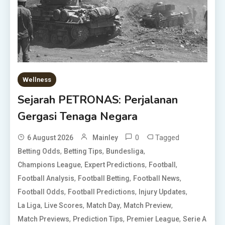
Wellness
Sejarah PETRONAS: Perjalanan
Gergasi Tenaga Negara
0
Tagged
6 August 2026
Mainley
,
,
,
Betting Odds
Betting Tips
Bundesliga
,
,
,
Champions League
Expert Predictions
Football
,
,
,
Football Analysis
Football Betting
Football News
,
,
,
Football Odds
Football Predictions
Injury Updates
,
,
,
,
La Liga
Live Scores
Match Day
Match Preview
,
,
,
Match Previews
Prediction Tips
Premier League
Serie A