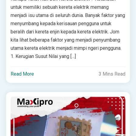
untuk memiliki sebuah kereta elektrik memang
menjadi isu utama di seluruh dunia. Banyak faktor yang
menyumbang kepada kerisauan pengguna untuk
beralih dari kereta enjin kepada kereta elektrik. Jom
kita lihat beberapa faktor yang menjadi penyumbang
utama kereta elektrik menjadi mimpi ngeri pengguna.
1. Kerugian Susut Nilai yang […]
Read More
3 Mins Read