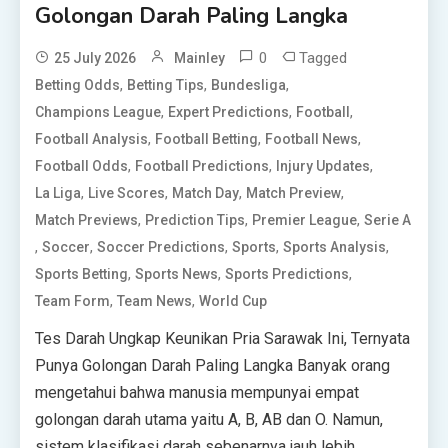
Golongan Darah Paling Langka
0
Tagged
25 July 2026
Mainley
,
,
,
Betting Odds
Betting Tips
Bundesliga
,
,
,
Champions League
Expert Predictions
Football
,
,
,
Football Analysis
Football Betting
Football News
,
,
,
Football Odds
Football Predictions
Injury Updates
,
,
,
,
La Liga
Live Scores
Match Day
Match Preview
,
,
,
Match Previews
Prediction Tips
Premier League
Serie A
,
,
,
,
,
Soccer
Soccer Predictions
Sports
Sports Analysis
,
,
,
Sports Betting
Sports News
Sports Predictions
,
,
Team Form
Team News
World Cup
Tes Darah Ungkap Keunikan Pria Sarawak Ini, Ternyata
Punya Golongan Darah Paling Langka Banyak orang
mengetahui bahwa manusia mempunyai empat
golongan darah utama yaitu A, B, AB dan O. Namun,
sistem klasifikasi darah sebenarnya jauh lebih