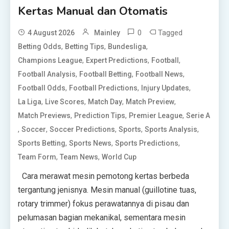
Kertas Manual dan Otomatis
0
Tagged
4 August 2026
Mainley
,
,
,
Betting Odds
Betting Tips
Bundesliga
,
,
,
Champions League
Expert Predictions
Football
,
,
,
Football Analysis
Football Betting
Football News
,
,
,
Football Odds
Football Predictions
Injury Updates
,
,
,
,
La Liga
Live Scores
Match Day
Match Preview
,
,
,
Match Previews
Prediction Tips
Premier League
Serie A
,
,
,
,
,
Soccer
Soccer Predictions
Sports
Sports Analysis
,
,
,
Sports Betting
Sports News
Sports Predictions
,
,
Team Form
Team News
World Cup
Cara merawat mesin pemotong kertas berbeda
tergantung jenisnya. Mesin manual (guillotine tuas,
rotary trimmer) fokus perawatannya di pisau dan
pelumasan bagian mekanikal, sementara mesin