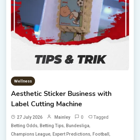
Wellness
Aesthetic Sticker Business with
Label Cutting Machine
0
Tagged
27 July 2026
Mainley
,
,
,
Betting Odds
Betting Tips
Bundesliga
,
,
,
Champions League
Expert Predictions
Football