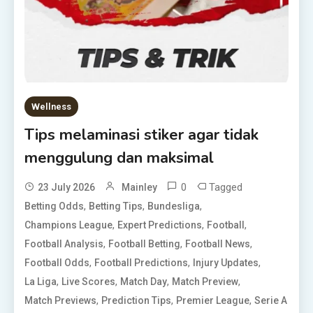
Wellness
Tips melaminasi stiker agar tidak
menggulung dan maksimal
0
Tagged
23 July 2026
Mainley
,
,
,
Betting Odds
Betting Tips
Bundesliga
,
,
,
Champions League
Expert Predictions
Football
,
,
,
Football Analysis
Football Betting
Football News
,
,
,
Football Odds
Football Predictions
Injury Updates
,
,
,
,
La Liga
Live Scores
Match Day
Match Preview
,
,
,
Match Previews
Prediction Tips
Premier League
Serie A