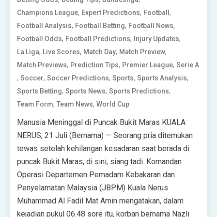
,
,
,
Champions League
Expert Predictions
Football
,
,
,
Football Analysis
Football Betting
Football News
,
,
,
Football Odds
Football Predictions
Injury Updates
,
,
,
,
La Liga
Live Scores
Match Day
Match Preview
,
,
,
Match Previews
Prediction Tips
Premier League
Serie A
,
,
,
,
,
Soccer
Soccer Predictions
Sports
Sports Analysis
,
,
,
Sports Betting
Sports News
Sports Predictions
,
,
Team Form
Team News
World Cup
Manusia Meninggal di Puncak Bukit Maras KUALA
NERUS, 21 Juli (Bernama) — Seorang pria ditemukan
tewas setelah kehilangan kesadaran saat berada di
puncak Bukit Maras, di sini, siang tadi. Komandan
Operasi Departemen Pemadam Kebakaran dan
Penyelamatan Malaysia (JBPM) Kuala Nerus
Muhammad Al Fadil Mat Amin mengatakan, dalam
kejadian pukul 06.48 sore itu, korban bernama Nazli