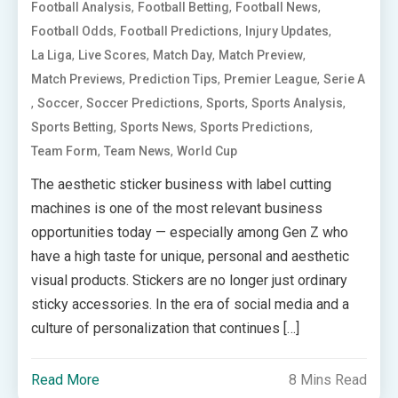
,
,
,
Football Analysis
Football Betting
Football News
,
,
,
Football Odds
Football Predictions
Injury Updates
,
,
,
,
La Liga
Live Scores
Match Day
Match Preview
,
,
,
Match Previews
Prediction Tips
Premier League
Serie A
,
,
,
,
,
Soccer
Soccer Predictions
Sports
Sports Analysis
,
,
,
Sports Betting
Sports News
Sports Predictions
,
,
Team Form
Team News
World Cup
The aesthetic sticker business with label cutting
machines is one of the most relevant business
opportunities today — especially among Gen Z who
have a high taste for unique, personal and aesthetic
visual products. Stickers are no longer just ordinary
sticky accessories. In the era of social media and a
culture of personalization that continues […]
Read More
8 Mins Read