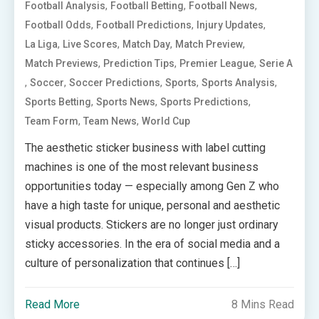
,
,
,
Football Analysis
Football Betting
Football News
,
,
,
Football Odds
Football Predictions
Injury Updates
,
,
,
,
La Liga
Live Scores
Match Day
Match Preview
,
,
,
Match Previews
Prediction Tips
Premier League
Serie A
,
,
,
,
,
Soccer
Soccer Predictions
Sports
Sports Analysis
,
,
,
Sports Betting
Sports News
Sports Predictions
,
,
Team Form
Team News
World Cup
The aesthetic sticker business with label cutting
machines is one of the most relevant business
opportunities today — especially among Gen Z who
have a high taste for unique, personal and aesthetic
visual products. Stickers are no longer just ordinary
sticky accessories. In the era of social media and a
culture of personalization that continues […]
Read More
8 Mins Read