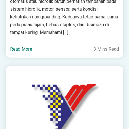
otomatis atau hidrolik butuh perhatian tambahan pada
sistem hidrolik, motor, sensor, serta kondisi
kelistrikan dan grounding. Keduanya tetap sama-sama
perlu pisau tajam, bebas staples, dan disimpan di
tempat kering. Memahami […]
Read More
3 Mins Read