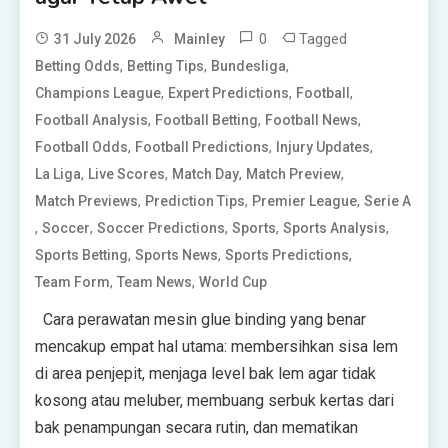
0
Tagged
31 July 2026
Mainley
,
,
,
Betting Odds
Betting Tips
Bundesliga
,
,
,
Champions League
Expert Predictions
Football
,
,
,
Football Analysis
Football Betting
Football News
,
,
,
Football Odds
Football Predictions
Injury Updates
,
,
,
,
La Liga
Live Scores
Match Day
Match Preview
,
,
,
Match Previews
Prediction Tips
Premier League
Serie A
,
,
,
,
,
Soccer
Soccer Predictions
Sports
Sports Analysis
,
,
,
Sports Betting
Sports News
Sports Predictions
,
,
Team Form
Team News
World Cup
Cara perawatan mesin glue binding yang benar
mencakup empat hal utama: membersihkan sisa lem
di area penjepit, menjaga level bak lem agar tidak
kosong atau meluber, membuang serbuk kertas dari
bak penampungan secara rutin, dan mematikan