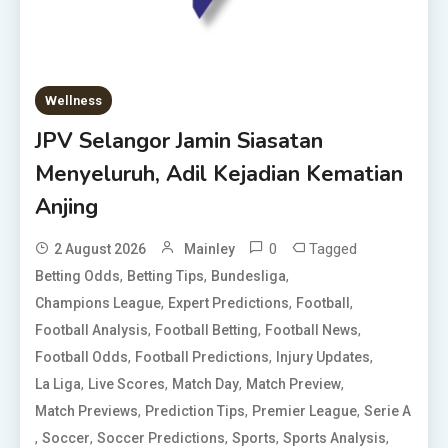
Wellness
JPV Selangor Jamin Siasatan
Menyeluruh, Adil Kejadian Kematian
Anjing
0
Tagged
2 August 2026
Mainley
,
,
,
Betting Odds
Betting Tips
Bundesliga
,
,
,
Champions League
Expert Predictions
Football
,
,
,
Football Analysis
Football Betting
Football News
,
,
,
Football Odds
Football Predictions
Injury Updates
,
,
,
,
La Liga
Live Scores
Match Day
Match Preview
,
,
,
Match Previews
Prediction Tips
Premier League
Serie A
,
,
,
,
,
Soccer
Soccer Predictions
Sports
Sports Analysis