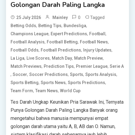
Golongan Darah Paling Langka
0
Tagged
25 July 2026
Mainley
,
,
,
Betting Odds
Betting Tips
Bundesliga
,
,
,
Champions League
Expert Predictions
Football
,
,
,
Football Analysis
Football Betting
Football News
,
,
,
Football Odds
Football Predictions
Injury Updates
,
,
,
,
La Liga
Live Scores
Match Day
Match Preview
,
,
,
Match Previews
Prediction Tips
Premier League
Serie A
,
,
,
,
,
Soccer
Soccer Predictions
Sports
Sports Analysis
,
,
,
Sports Betting
Sports News
Sports Predictions
,
,
Team Form
Team News
World Cup
Tes Darah Ungkap Keunikan Pria Sarawak Ini, Ternyata
Punya Golongan Darah Paling Langka Banyak orang
mengetahui bahwa manusia mempunyai empat
golongan darah utama yaitu A, B, AB dan O. Namun,
sistem klasifikasi darah sebenarnya jauh lebih