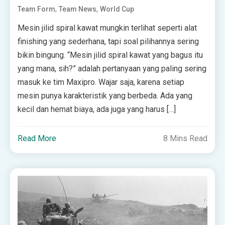
,
,
Team Form
Team News
World Cup
Mesin jilid spiral kawat mungkin terlihat seperti alat
finishing yang sederhana, tapi soal pilihannya sering
bikin bingung. “Mesin jilid spiral kawat yang bagus itu
yang mana, sih?” adalah pertanyaan yang paling sering
masuk ke tim Maxipro. Wajar saja, karena setiap
mesin punya karakteristik yang berbeda. Ada yang
kecil dan hemat biaya, ada juga yang harus […]
Read More
8 Mins Read