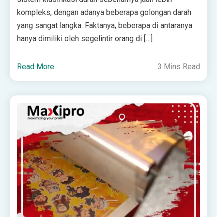
kompleks, dengan adanya beberapa golongan darah
yang sangat langka. Faktanya, beberapa di antaranya
hanya dimiliki oleh segelintir orang di […]
Read More
3 Mins Read