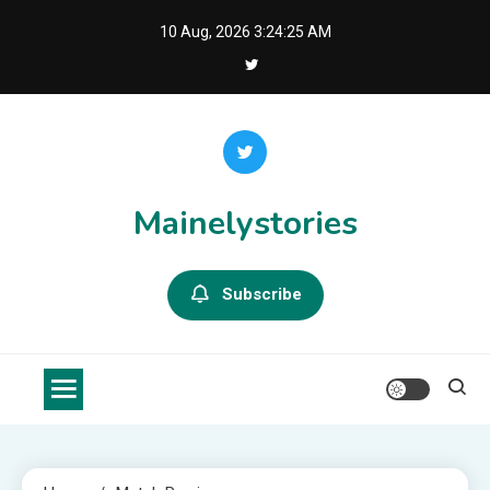
Skip
10 Aug, 2026
3:24:26 AM
to
content
Mainelystories
Subscribe