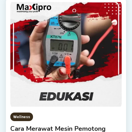
Wellness
Cara Merawat Mesin Pemotong