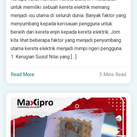
untuk memiliki sebuah kereta elektrik memang
menjadi isu utama di seluruh dunia. Banyak faktor yang
menyumbang kepada kerisauan pengguna untuk
beralih dari kereta enjin kepada kereta elektrik. Jom
kita lihat beberapa faktor yang menjadi penyumbang
utama kereta elektrik menjadi mimpi ngeri pengguna.
1. Kerugian Susut Nilai yang […]
Read More
3 Mins Read