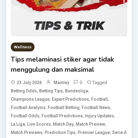
Wellness
Tips melaminasi stiker agar tidak
menggulung dan maksimal
0
Tagged
23 July 2026
Mainley
,
,
,
Betting Odds
Betting Tips
Bundesliga
,
,
,
Champions League
Expert Predictions
Football
,
,
,
Football Analysis
Football Betting
Football News
,
,
,
Football Odds
Football Predictions
Injury Updates
,
,
,
,
La Liga
Live Scores
Match Day
Match Preview
,
,
,
Match Previews
Prediction Tips
Premier League
Serie A