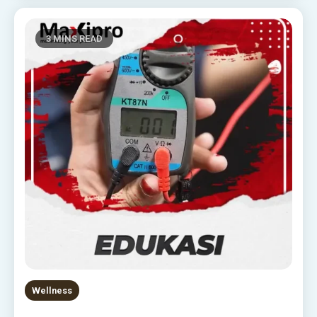
3 MINS READ
Wellness