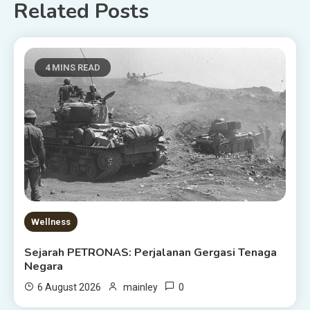
Related Posts
4 MINS READ
Wellness
Sejarah PETRONAS: Perjalanan Gergasi Tenaga
Negara
0
6 August 2026
mainley