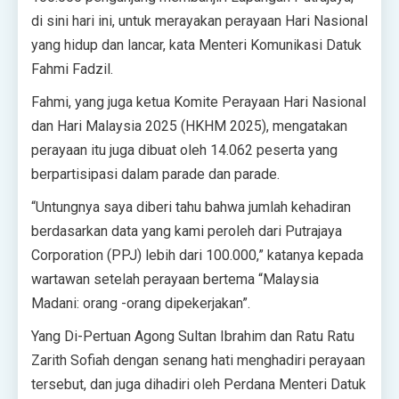
di sini hari ini, untuk merayakan perayaan Hari Nasional
yang hidup dan lancar, kata Menteri Komunikasi Datuk
Fahmi Fadzil.
Fahmi, yang juga ketua Komite Perayaan Hari Nasional
dan Hari Malaysia 2025 (HKHM 2025), mengatakan
perayaan itu juga dibuat oleh 14.062 peserta yang
berpartisipasi dalam parade dan parade.
“Untungnya saya diberi tahu bahwa jumlah kehadiran
berdasarkan data yang kami peroleh dari Putrajaya
Corporation (PPJ) lebih dari 100.000,” katanya kepada
wartawan setelah perayaan bertema “Malaysia
Madani: orang -orang dipekerjakan”.
Yang Di-Pertuan Agong Sultan Ibrahim dan Ratu Ratu
Zarith Sofiah dengan senang hati menghadiri perayaan
tersebut, dan juga dihadiri oleh Perdana Menteri Datuk