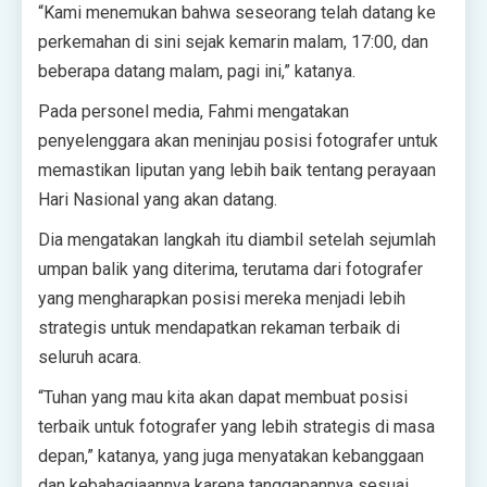
“Kami menemukan bahwa seseorang telah datang ke
perkemahan di sini sejak kemarin malam, 17:00, dan
beberapa datang malam, pagi ini,” katanya.
Pada personel media, Fahmi mengatakan
penyelenggara akan meninjau posisi fotografer untuk
memastikan liputan yang lebih baik tentang perayaan
Hari Nasional yang akan datang.
Dia mengatakan langkah itu diambil setelah sejumlah
umpan balik yang diterima, terutama dari fotografer
yang mengharapkan posisi mereka menjadi lebih
strategis untuk mendapatkan rekaman terbaik di
seluruh acara.
“Tuhan yang mau kita akan dapat membuat posisi
terbaik untuk fotografer yang lebih strategis di masa
depan,” katanya, yang juga menyatakan kebanggaan
dan kebahagiaannya karena tanggapannya sesuai