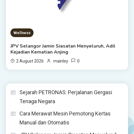
Wellness
JPV Selangor Jamin Siasatan Menyeluruh, Adil
Kejadian Kematian Anjing
0
2 August 2026
mainley
Sejarah PETRONAS: Perjalanan Gergasi
Tenaga Negara
Cara Merawat Mesin Pemotong Kertas
Manual dan Otomatis