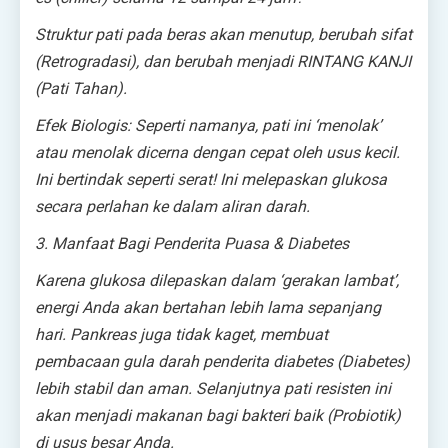
Struktur pati pada beras akan menutup, berubah sifat
(Retrogradasi), dan berubah menjadi RINTANG KANJI
(Pati Tahan).
Efek Biologis: Seperti namanya, pati ini ‘menolak’
atau menolak dicerna dengan cepat oleh usus kecil.
Ini bertindak seperti serat! Ini melepaskan glukosa
secara perlahan ke dalam aliran darah.
3. Manfaat Bagi Penderita Puasa & Diabetes
Karena glukosa dilepaskan dalam ‘gerakan lambat’,
energi Anda akan bertahan lebih lama sepanjang
hari. Pankreas juga tidak kaget, membuat
pembacaan gula darah penderita diabetes (Diabetes)
lebih stabil dan aman. Selanjutnya pati resisten ini
akan menjadi makanan bagi bakteri baik (Probiotik)
di usus besar Anda.