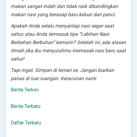
makan sangat indah dan tidak naik dibandingkan
makan nasi yang berasap baru keluar dari panci.
Apakah Anda selalu menyantap nasi segar saat
sahur, atau Anda termasuk tipe “Lebihan Nasi
Berbehan Berbuhan” kemarin? Setelah ini, ada alasan
ilmiah jika ibu menyuruhmu memasak nasi baru saat
sahur!
Tapi ingat. Simpan di lemari es. Jangan biarkan
panas di luar ruangan. Keracunan nanti
Berita Terkini
Berita Terbaru
Daftar Terbaru