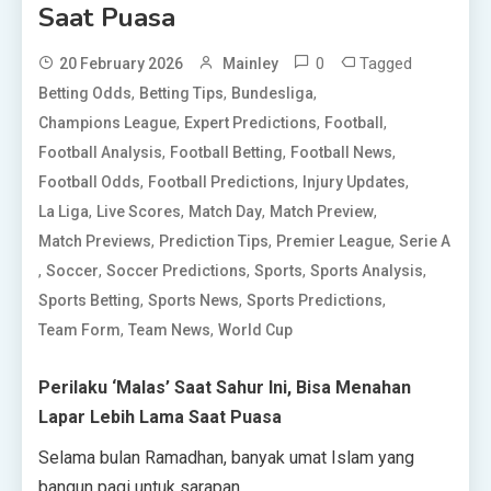
Saat Puasa
0
Tagged
20 February 2026
Mainley
,
,
,
Betting Odds
Betting Tips
Bundesliga
,
,
,
Champions League
Expert Predictions
Football
,
,
,
Football Analysis
Football Betting
Football News
,
,
,
Football Odds
Football Predictions
Injury Updates
,
,
,
,
La Liga
Live Scores
Match Day
Match Preview
,
,
,
Match Previews
Prediction Tips
Premier League
Serie A
,
,
,
,
,
Soccer
Soccer Predictions
Sports
Sports Analysis
,
,
,
Sports Betting
Sports News
Sports Predictions
,
,
Team Form
Team News
World Cup
Perilaku ‘Malas’ Saat Sahur Ini, Bisa Menahan
Lapar Lebih Lama Saat Puasa
Selama bulan Ramadhan, banyak umat Islam yang
bangun pagi untuk sarapan.