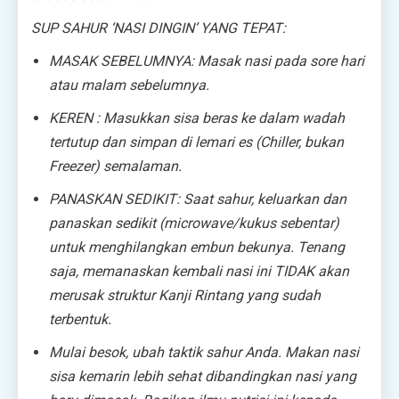
SUP SAHUR ‘NASI DINGIN’ YANG TEPAT:
MASAK SEBELUMNYA: Masak nasi pada sore hari
atau malam sebelumnya.
KEREN : Masukkan sisa beras ke dalam wadah
tertutup dan simpan di lemari es (Chiller, bukan
Freezer) semalaman.
PANASKAN SEDIKIT: Saat sahur, keluarkan dan
panaskan sedikit (microwave/kukus sebentar)
untuk menghilangkan embun bekunya. Tenang
saja, memanaskan kembali nasi ini TIDAK akan
merusak struktur Kanji Rintang yang sudah
terbentuk.
Mulai besok, ubah taktik sahur Anda. Makan nasi
sisa kemarin lebih sehat dibandingkan nasi yang