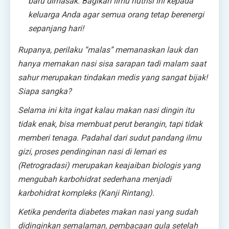
baru dimasak. Bagikan ilmu nutrisi ini kepada
keluarga Anda agar semua orang tetap berenergi
sepanjang hari!
Rupanya, perilaku “malas” memanaskan lauk dan
hanya memakan nasi sisa sarapan tadi malam saat
sahur merupakan tindakan medis yang sangat bijak!
Siapa sangka?
Selama ini kita ingat kalau makan nasi dingin itu
tidak enak, bisa membuat perut berangin, tapi tidak
memberi tenaga. Padahal dari sudut pandang ilmu
gizi, proses pendinginan nasi di lemari es
(Retrogradasi) merupakan keajaiban biologis yang
mengubah karbohidrat sederhana menjadi
karbohidrat kompleks (Kanji Rintang).
Ketika penderita diabetes makan nasi yang sudah
didinginkan semalaman, pembacaan gula setelah