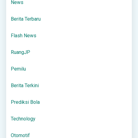
News
Berita Terbaru
Flash News
RuangJP
Pemilu
Berita Terkini
Prediksi Bola
Technology
Otomotif