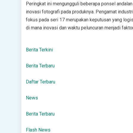
Peringkat ini mengungguli beberapa ponsel andala
inovasi fotografi pada produknya. Pengamat industri
fokus pada seri 17 merupakan keputusan yang logi
di mana inovasi dan waktu peluncuran menjadi faktor
Berita Terkini
Berita Terbaru
Daftar Terbaru
News
Berita Terbaru
Flash News