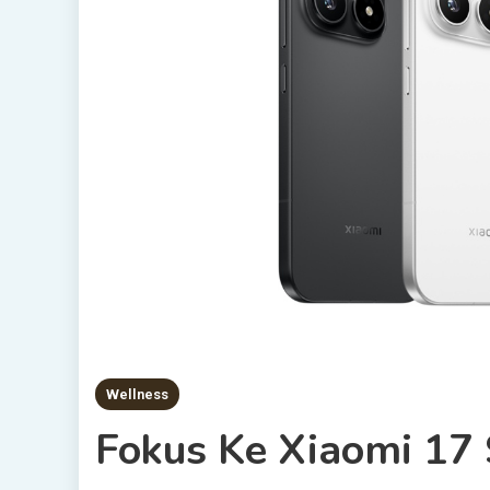
Wellness
Fokus Ke Xiaomi 17 