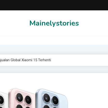
Mainelystories
jualan Global Xiaomi 15 Terhenti