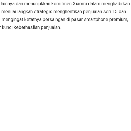
n lainnya dan menunjukkan komitmen Xiaomi dalam menghadirkan
 menilai langkah strategis menghentikan penjualan seri 15 dan
s mengingat ketatnya persaingan di pasar smartphone premium,
 kunci keberhasilan penjualan.