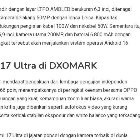
dir dengan layar LTPO AMOLED berukuran 6,3 inci, ditenagai
ga kamera belakang 50MP dengan lensa Leica. Kapasitas
ukungan pengisian kabel 100W dan nirkabel 50W. Sementara itu
6,9 inci, kamera utama 200MP, dan baterai 6.800 mAh dengan
gkat tersebut akan menjalankan sistem operasi Android 16
 17 Ultra di DXOMARK
lah mendapat pengakuan dari lembaga pengujian independen
 166 poin, menempatkannya di peringkat keenam bersama OPPO
uangan yang kuat, kemampuan zoom luar biasa, akurasi warna
 kritis juga diberikan seperti autofokus video yang kurang
 serta ketidakstabilan eksposur dan white balance yang terkadan
 17 Ultra di jajaran ponsel dengan kamera terbaik di dunia.