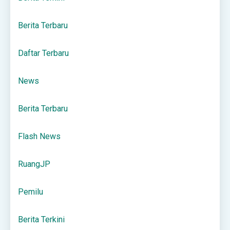
Berita Terbaru
Daftar Terbaru
News
Berita Terbaru
Flash News
RuangJP
Pemilu
Berita Terkini