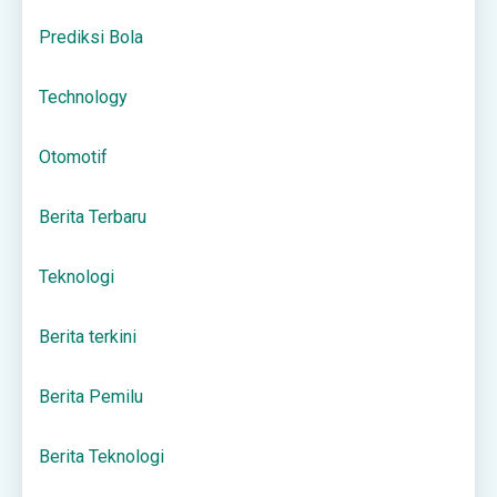
Prediksi Bola
Technology
Otomotif
Berita Terbaru
Teknologi
Berita terkini
Berita Pemilu
Berita Teknologi