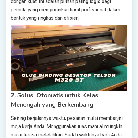
dengan kuat. Ini adalah pilihan paling logis bagi
pemula yang menginginkan hasil profesional dalam
bentuk yang ringkas dan efisien.
2. Solusi Otomatis untuk Kelas
Menengah yang Berkembang
Seiring berjalannya waktu, pesanan mulai membanjiri
meja kerja Anda. Menggunakan tuas manual mungkin
mulai terasa melelahkan. Sudah waktunya bagi Anda