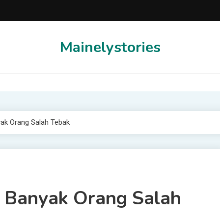
Mainelystories
nyak Orang Salah Tebak
in Banyak Orang Salah