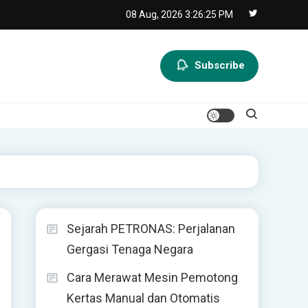
08 Aug, 2026
3:26:25 PM
Subscribe
Sejarah PETRONAS: Perjalanan
Gergasi Tenaga Negara
Cara Merawat Mesin Pemotong
Kertas Manual dan Otomatis