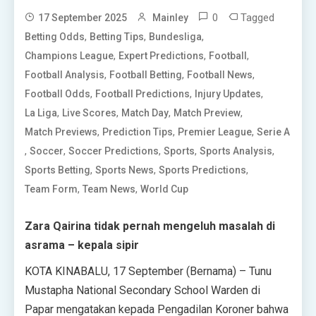
0
Tagged
17 September 2025
Mainley
,
,
,
Betting Odds
Betting Tips
Bundesliga
,
,
,
Champions League
Expert Predictions
Football
,
,
,
Football Analysis
Football Betting
Football News
,
,
,
Football Odds
Football Predictions
Injury Updates
,
,
,
,
La Liga
Live Scores
Match Day
Match Preview
,
,
,
Match Previews
Prediction Tips
Premier League
Serie A
,
,
,
,
,
Soccer
Soccer Predictions
Sports
Sports Analysis
,
,
,
Sports Betting
Sports News
Sports Predictions
,
,
Team Form
Team News
World Cup
Zara Qairina tidak pernah mengeluh masalah di
asrama – kepala sipir
KOTA KINABALU, 17 September (Bernama) – Tunu
Mustapha National Secondary School Warden di
Papar mengatakan kepada Pengadilan Koroner bahwa