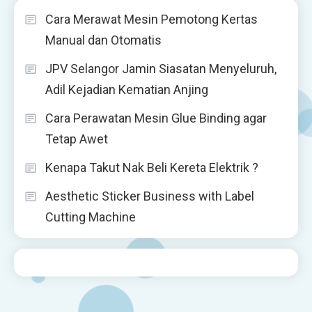
Cara Merawat Mesin Pemotong Kertas
Manual dan Otomatis
JPV Selangor Jamin Siasatan Menyeluruh,
Adil Kejadian Kematian Anjing
Cara Perawatan Mesin Glue Binding agar
Tetap Awet
Kenapa Takut Nak Beli Kereta Elektrik ?
Aesthetic Sticker Business with Label
Cutting Machine