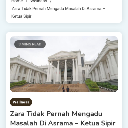
Home
Wellness
Zara Tidak Pernah Mengadu Masalah Di Asrama –
Ketua Sipir
3 MINS READ
Wellness
Zara Tidak Pernah Mengadu
Masalah Di Asrama – Ketua Sipir