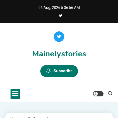
Skip
06 Aug, 2026
5:36:57 AM
to
content
Mainelystories
Subscribe