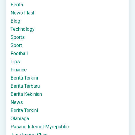
Berita
News Flash
Blog
Technology
Sports
Sport
Football
Tips
Finance
Berita Terkini
Berita Terbaru
Berita Kekinian
News
Berita Terkini
Olahraga
Pasang Internet Myrepublic
Jasa Import China