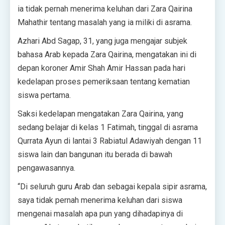
ia tidak pernah menerima keluhan dari Zara Qairina
Mahathir tentang masalah yang ia miliki di asrama.
Azhari Abd Sagap, 31, yang juga mengajar subjek
bahasa Arab kepada Zara Qairina, mengatakan ini di
depan koroner Amir Shah Amir Hassan pada hari
kedelapan proses pemeriksaan tentang kematian
siswa pertama.
Saksi kedelapan mengatakan Zara Qairina, yang
sedang belajar di kelas 1 Fatimah, tinggal di asrama
Qurrata Ayun di lantai 3 Rabiatul Adawiyah dengan 11
siswa lain dan bangunan itu berada di bawah
pengawasannya.
“Di seluruh guru Arab dan sebagai kepala sipir asrama,
saya tidak pernah menerima keluhan dari siswa
mengenai masalah apa pun yang dihadapinya di