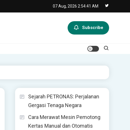
07 Aug, 2026
2:54:42 AM
Subscribe
Sejarah PETRONAS: Perjalanan
Gergasi Tenaga Negara
Cara Merawat Mesin Pemotong
Kertas Manual dan Otomatis