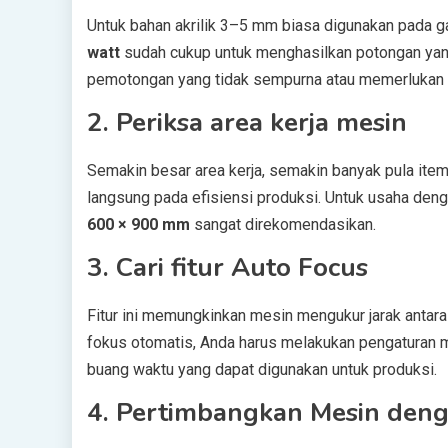
Untuk bahan akrilik 3–5 mm biasa digunakan pada ga
watt
sudah cukup untuk menghasilkan potongan yang 
pemotongan yang tidak sempurna atau memerlukan b
2. Periksa area kerja mesin
Semakin besar area kerja, semakin banyak pula item
langsung pada efisiensi produksi. Untuk usaha den
600 × 900 mm
sangat direkomendasikan.
3. Cari fitur Auto Focus
Fitur ini memungkinkan mesin mengukur jarak antara
fokus otomatis, Anda harus melakukan pengaturan 
buang waktu yang dapat digunakan untuk produksi.
4. Pertimbangkan Mesin deng