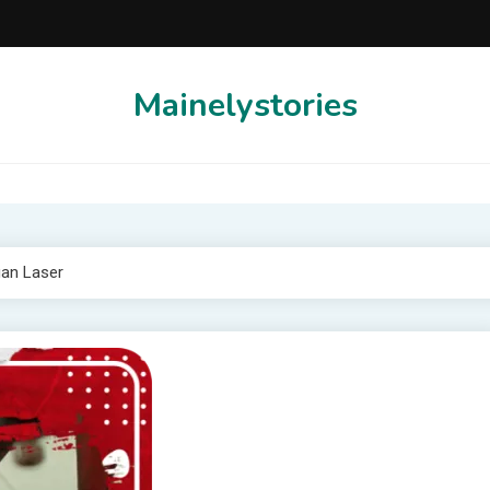
Mainelystories
an Laser