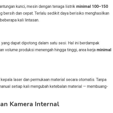
ntungan kunci, mesin dengan tenaga listrik
minimal 100–150
bersih dan cepat. Terlalu sedikit daya berisiko menghasilkan
eberapa kali lintasan.
 yang dapat dipotong dalam satu sesi. Hal ini berdampak
gan volume produksi menengah hingga tinggi, area kerja
minimal
 kepala laser dan permukaan material secara otomatis. Tanpa
manual setiap kali mengubah ketebalan material — membuang-
an Kamera Internal