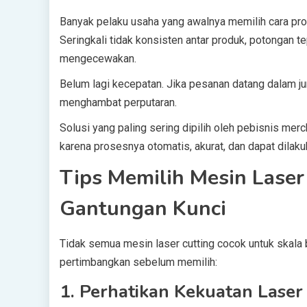
Banyak pelaku usaha yang awalnya memilih cara pro
Seringkali tidak konsisten antar produk, potongan tep
mengecewakan.
Belum lagi kecepatan. Jika pesanan datang dalam j
menghambat perputaran.
Solusi yang paling sering dipilih oleh pebisnis merc
karena prosesnya otomatis, akurat, dan dapat dilaku
Tips Memilih Mesin Laser
Gantungan Kunci
Tidak semua mesin laser cutting cocok untuk skala 
pertimbangkan sebelum memilih:
1. Perhatikan Kekuatan Laser