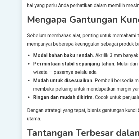
hal yang perlu Anda perhatikan dalam memilih mesin
Mengapa Gantungan Kunci
Sebelum membahas alat, penting untuk memahami ter
mempunyai beberapa keunggulan sebagai produk bi
Modal bahan baku rendah.
Akrilik 3 mm banyak
Permintaan stabil sepanjang tahun.
Mulai dari
wisata — pasarnya selalu ada.
Mudah untuk disesuaikan.
Pembeli bersedia me
membuka peluang untuk mendapatkan margin yang
Ringan dan mudah dikirim.
Cocok untuk penjual
Dengan strategi yang tepat, bisnis gantungan kunci
utama.
Tantangan Terbesar dala