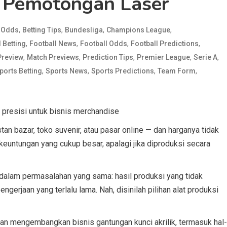
 Pemotongan Laser
,
,
,
,
g Odds
Betting Tips
Bundesliga
Champions League
,
,
,
,
 Betting
Football News
Football Odds
Football Predictions
,
,
,
,
,
Preview
Match Previews
Prediction Tips
Premier League
Serie A
,
,
,
,
ports Betting
Sports News
Sports Predictions
Team Form
stan bazar, toko suvenir, atau pasar online — dan harganya tidak
keuntungan yang cukup besar, apalagi jika diproduksi secara
dalam permasalahan yang sama: hasil produksi yang tidak
gerjaan yang terlalu lama. Nah, disinilah pilihan alat produksi
dan mengembangkan bisnis gantungan kunci akrilik, termasuk hal-