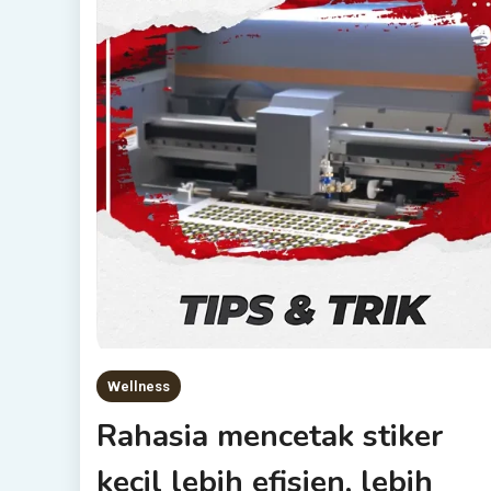
Wellness
Rahasia mencetak stiker
kecil lebih efisien, lebih