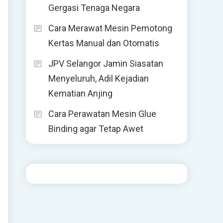
Gergasi Tenaga Negara
Cara Merawat Mesin Pemotong
Kertas Manual dan Otomatis
JPV Selangor Jamin Siasatan
Menyeluruh, Adil Kejadian
Kematian Anjing
Cara Perawatan Mesin Glue
Binding agar Tetap Awet
A