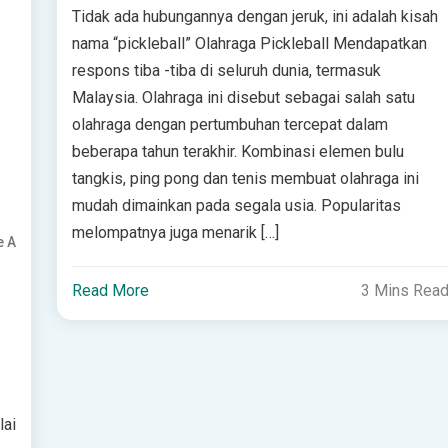
Tidak ada hubungannya dengan jeruk, ini adalah kisah
nama “pickleball” Olahraga Pickleball Mendapatkan
respons tiba -tiba di seluruh dunia, termasuk
Malaysia. Olahraga ini disebut sebagai salah satu
olahraga dengan pertumbuhan tercepat dalam
beberapa tahun terakhir. Kombinasi elemen bulu
tangkis, ping pong dan tenis membuat olahraga ini
mudah dimainkan pada segala usia. Popularitas
melompatnya juga menarik […]
e A
Read More
3 Mins Rea
lai