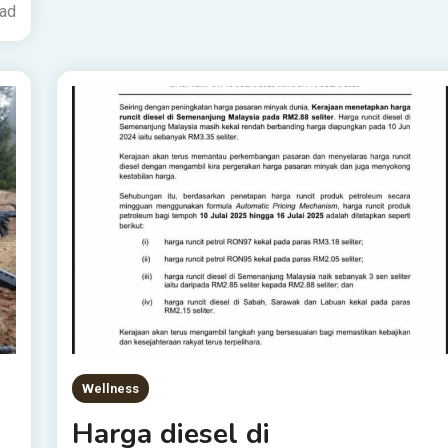
ead
Wellness
Harga diesel di