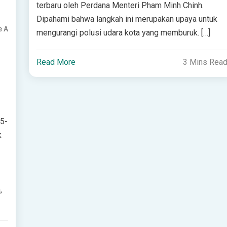
terbaru oleh Perdana Menteri Pham Minh Chinh.
Dipahami bahwa langkah ini merupakan upaya untuk
e A
mengurangi polusi udara kota yang memburuk. […]
Read More
3 Mins Rea
25-
k
,