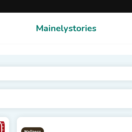
Mainelystories
Wellness