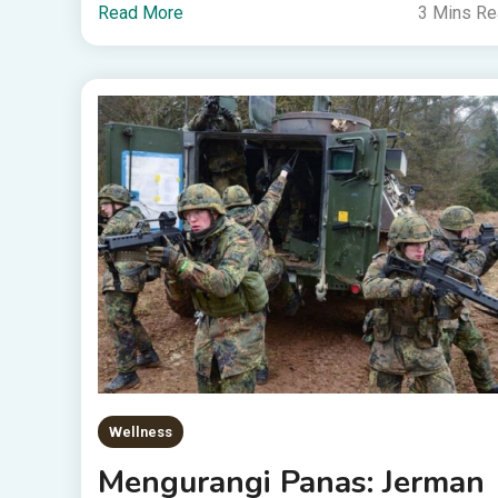
Read More
3 Mins R
Wellness
Mengurangi Panas: Jerman