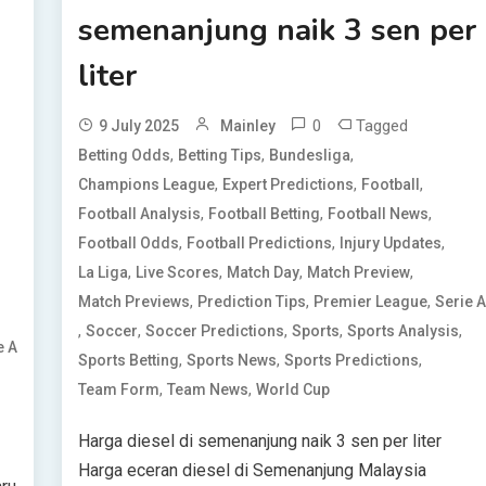
semenanjung naik 3 sen per
liter
0
Tagged
9 July 2025
Mainley
,
,
,
Betting Odds
Betting Tips
Bundesliga
,
,
,
Champions League
Expert Predictions
Football
,
,
,
Football Analysis
Football Betting
Football News
,
,
,
Football Odds
Football Predictions
Injury Updates
,
,
,
,
La Liga
Live Scores
Match Day
Match Preview
,
,
,
Match Previews
Prediction Tips
Premier League
Serie 
,
,
,
,
,
Soccer
Soccer Predictions
Sports
Sports Analysis
e A
,
,
,
Sports Betting
Sports News
Sports Predictions
,
,
Team Form
Team News
World Cup
Harga diesel di semenanjung naik 3 sen per liter
Harga eceran diesel di Semenanjung Malaysia