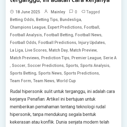
0
Tagged
18 June 2025
Mainley
,
,
,
Betting Odds
Betting Tips
Bundesliga
,
,
,
Champions League
Expert Predictions
Football
,
,
,
Football Analysis
Football Betting
Football News
,
,
,
Football Odds
Football Predictions
Injury Updates
,
,
,
,
La Liga
Live Scores
Match Day
Match Preview
,
,
,
Match Previews
Prediction Tips
Premier League
Serie A
,
,
,
,
,
Soccer
Soccer Predictions
Sports
Sports Analysis
,
,
,
Sports Betting
Sports News
Sports Predictions
,
,
Team Form
Team News
World Cup
Rudal hipersonik sulit untuk terganggu, ini adalah cara
kerjanya Penafian: Artikel ini bertujuan untuk
memberikan pemahaman tentang teknologi rudal
hipersonik, tanpa mendukung segala bentuk
kekerasan atau konflik. Dunia senjata modern telah