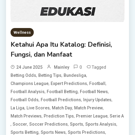
Wellness
Ketahui Apa Itu Katalog: Definisi,
Fungsi, dan Manfaat
0
Tagged
24 June 2025
Mainley
,
,
,
Betting Odds
Betting Tips
Bundesliga
,
,
,
Champions League
Expert Predictions
Football
,
,
,
Football Analysis
Football Betting
Football News
,
,
,
Football Odds
Football Predictions
Injury Updates
,
,
,
,
La Liga
Live Scores
Match Day
Match Preview
,
,
,
Match Previews
Prediction Tips
Premier League
Serie A
,
,
,
,
,
Soccer
Soccer Predictions
Sports
Sports Analysis
,
,
,
Sports Betting
Sports News
Sports Predictions