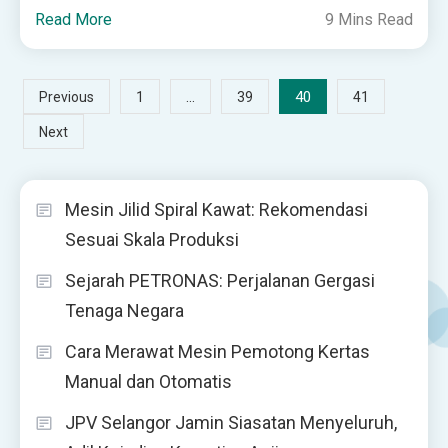
Read More
9 Mins Read
Posts
…
40
Previous
1
39
41
Next
pagination
Mesin Jilid Spiral Kawat: Rekomendasi
Sesuai Skala Produksi
Sejarah PETRONAS: Perjalanan Gergasi
Tenaga Negara
Cara Merawat Mesin Pemotong Kertas
Manual dan Otomatis
JPV Selangor Jamin Siasatan Menyeluruh,