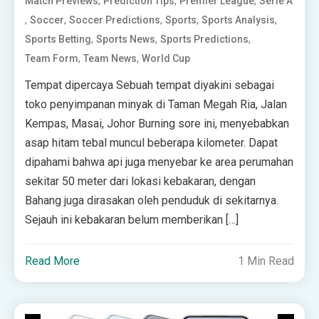
,
,
,
Match Previews
Prediction Tips
Premier League
Serie A
,
,
,
,
,
Soccer
Soccer Predictions
Sports
Sports Analysis
,
,
,
Sports Betting
Sports News
Sports Predictions
,
,
Team Form
Team News
World Cup
Tempat dipercaya Sebuah tempat diyakini sebagai
toko penyimpanan minyak di Taman Megah Ria, Jalan
Kempas, Masai, Johor Burning sore ini, menyebabkan
asap hitam tebal muncul beberapa kilometer. Dapat
dipahami bahwa api juga menyebar ke area perumahan
sekitar 50 meter dari lokasi kebakaran, dengan
Bahang juga dirasakan oleh penduduk di sekitarnya.
Sejauh ini kebakaran belum memberikan […]
Read More
1 Min Read