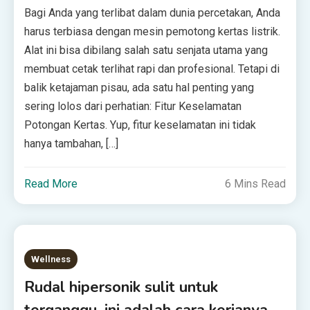
Bagi Anda yang terlibat dalam dunia percetakan, Anda
harus terbiasa dengan mesin pemotong kertas listrik.
Alat ini bisa dibilang salah satu senjata utama yang
membuat cetak terlihat rapi dan profesional. Tetapi di
balik ketajaman pisau, ada satu hal penting yang
sering lolos dari perhatian: Fitur Keselamatan
Potongan Kertas. Yup, fitur keselamatan ini tidak
hanya tambahan, […]
Read More
6 Mins Read
Wellness
Rudal hipersonik sulit untuk
terganggu, ini adalah cara kerjanya