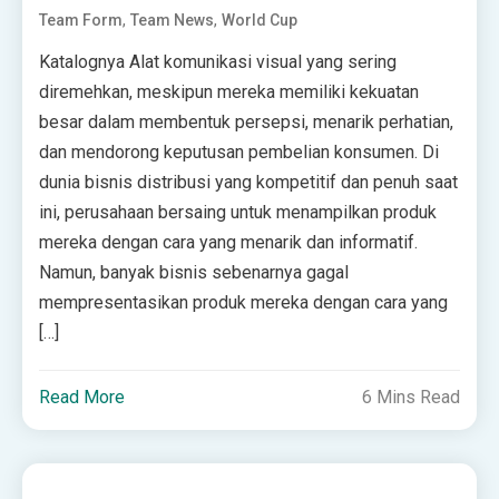
,
,
Team Form
Team News
World Cup
Katalognya Alat komunikasi visual yang sering
diremehkan, meskipun mereka memiliki kekuatan
besar dalam membentuk persepsi, menarik perhatian,
dan mendorong keputusan pembelian konsumen. Di
dunia bisnis distribusi yang kompetitif dan penuh saat
ini, perusahaan bersaing untuk menampilkan produk
mereka dengan cara yang menarik dan informatif.
Namun, banyak bisnis sebenarnya gagal
mempresentasikan produk mereka dengan cara yang
[…]
Read More
6 Mins Read