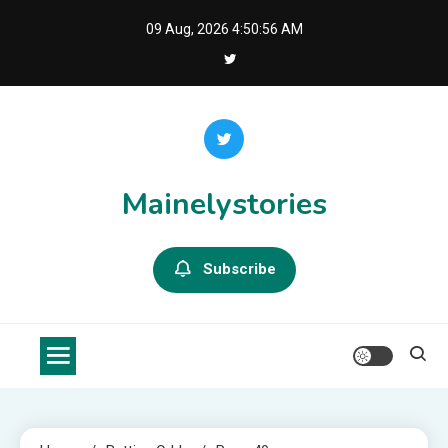
Skip
09 Aug, 2026
4:50:57 AM
to
content
Mainelystories
Subscribe