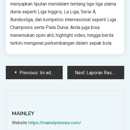
menyajikan liputan mendalam tentang liga-liga utama
dunia seperti Liga Inggris, La Liga, Serie A,
Bundesliga, dan kompetisi internasional seperti Liga
Champions serta Piala Dunia. Anda juga bisa
menemukan opini ahli, highlight video, hingga berita
terkini mengenai perkembangan dalam sepak bola.
Post
Previous:
Ini adalah daftar 29 pemain yang disebut bergabung dengan Malaya Tiger
Next:
Laporan Rasmi SNCC karena situasi GSF saat ini
navigation
MAINLEY
Website
https://mainelystories.com/