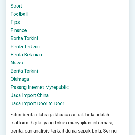
Sport
Football
Tips
Finance
Berita Terkini
Berita Terbaru
Berita Kekinian
News
Berita Terkini
Olahraga
Pasang Internet Myrepublic
Jasa Import China
Jasa Import Door to Door
Situs berita olahraga khusus sepak bola adalah
platform digital yang fokus menyajikan informasi,
berita, dan analisis terkait dunia sepak bola. Sering