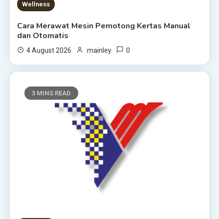
Wellness
Cara Merawat Mesin Pemotong Kertas Manual
dan Otomatis
0
4 August 2026
mainley
3 MINS READ