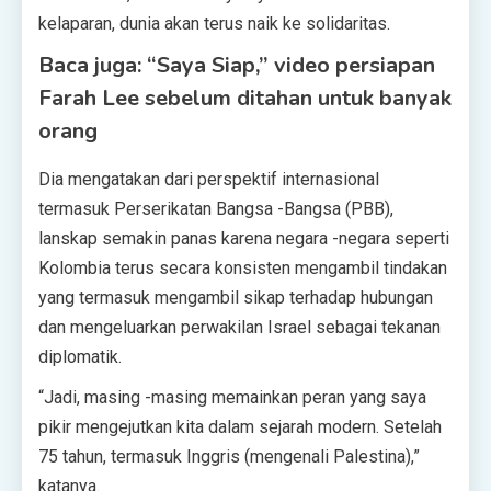
kelaparan, dunia akan terus naik ke solidaritas.
Baca juga: “Saya Siap,” video persiapan
Farah Lee sebelum ditahan untuk banyak
orang
Dia mengatakan dari perspektif internasional
termasuk Perserikatan Bangsa -Bangsa (PBB),
lanskap semakin panas karena negara -negara seperti
Kolombia terus secara konsisten mengambil tindakan
yang termasuk mengambil sikap terhadap hubungan
dan mengeluarkan perwakilan Israel sebagai tekanan
diplomatik.
“Jadi, masing -masing memainkan peran yang saya
pikir mengejutkan kita dalam sejarah modern. Setelah
75 tahun, termasuk Inggris (mengenali Palestina),”
katanya.