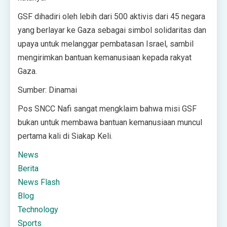
GSF dihadiri oleh lebih dari 500 aktivis dari 45 negara
yang berlayar ke Gaza sebagai simbol solidaritas dan
upaya untuk melanggar pembatasan Israel, sambil
mengirimkan bantuan kemanusiaan kepada rakyat
Gaza.
Sumber: Dinamai
Pos SNCC Nafi sangat mengklaim bahwa misi GSF
bukan untuk membawa bantuan kemanusiaan muncul
pertama kali di Siakap Keli.
News
Berita
News Flash
Blog
Technology
Sports