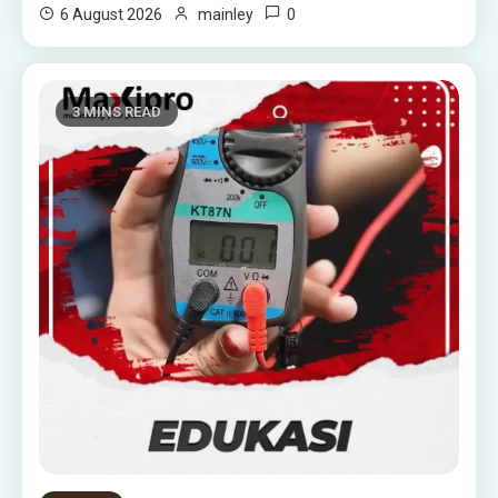
0
6 August 2026
mainley
3 MINS READ