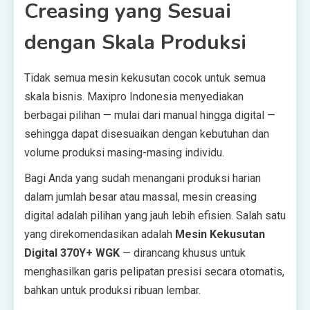
Creasing yang Sesuai
dengan Skala Produksi
Tidak semua mesin kekusutan cocok untuk semua
skala bisnis. Maxipro Indonesia menyediakan
berbagai pilihan — mulai dari manual hingga digital —
sehingga dapat disesuaikan dengan kebutuhan dan
volume produksi masing-masing individu.
Bagi Anda yang sudah menangani produksi harian
dalam jumlah besar atau massal, mesin creasing
digital adalah pilihan yang jauh lebih efisien. Salah satu
yang direkomendasikan adalah
Mesin Kekusutan
Digital 370Y+ WGK
— dirancang khusus untuk
menghasilkan garis pelipatan presisi secara otomatis,
bahkan untuk produksi ribuan lembar.