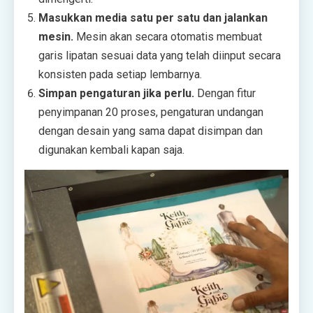
Masukkan media satu per satu dan jalankan
mesin.
Mesin akan secara otomatis membuat
garis lipatan sesuai data yang telah diinput secara
konsisten pada setiap lembarnya.
Simpan pengaturan jika perlu.
Dengan fitur
penyimpanan 20 proses, pengaturan undangan
dengan desain yang sama dapat disimpan dan
digunakan kembali kapan saja.