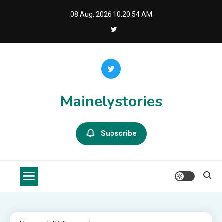
Skip
08 Aug, 2026
10:20:55 AM
to
content
Mainelystories
Subscribe