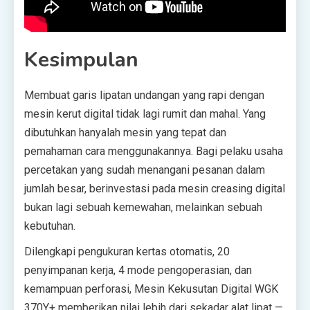
Kesimpulan
Membuat garis lipatan undangan yang rapi dengan
mesin kerut digital tidak lagi rumit dan mahal. Yang
dibutuhkan hanyalah mesin yang tepat dan
pemahaman cara menggunakannya. Bagi pelaku usaha
percetakan yang sudah menangani pesanan dalam
jumlah besar, berinvestasi pada mesin creasing digital
bukan lagi sebuah kemewahan, melainkan sebuah
kebutuhan.
Dilengkapi pengukuran kertas otomatis, 20
penyimpanan kerja, 4 mode pengoperasian, dan
kemampuan perforasi, Mesin Kekusutan Digital WGK
370Y+ memberikan nilai lebih dari sekadar alat lipat —