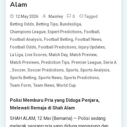
Alam
0
Tagged
12 May 2026
Mainley
,
,
,
Betting Odds
Betting Tips
Bundesliga
,
,
,
Champions League
Expert Predictions
Football
,
,
,
Football Analysis
Football Betting
Football News
,
,
,
Football Odds
Football Predictions
Injury Updates
,
,
,
,
La Liga
Live Scores
Match Day
Match Preview
,
,
,
Match Previews
Prediction Tips
Premier League
Serie A
,
,
,
,
,
Soccer
Soccer Predictions
Sports
Sports Analysis
,
,
,
Sports Betting
Sports News
Sports Predictions
,
,
Team Form
Team News
World Cup
Polisi Memburu Pria yang Diduga Penjara,
Melewati Remaja di Shah Alam
SHAH ALAM, 12 Mei (Bernama) — Polisi sedang
melacak seorang pria yang diduga mengurung dan