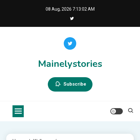
Skip
08 Aug, 2026
7:13:02 AM
to
content
Mainelystories
Subscribe