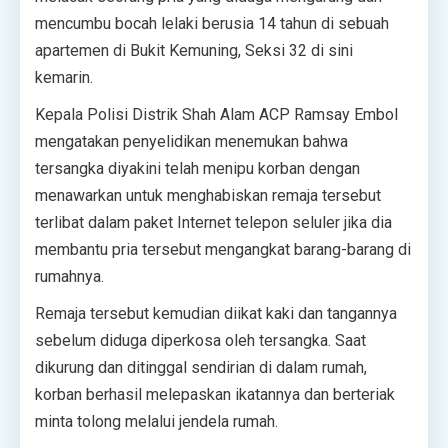
mencumbu bocah lelaki berusia 14 tahun di sebuah
apartemen di Bukit Kemuning, Seksi 32 di sini
kemarin.
Kepala Polisi Distrik Shah Alam ACP Ramsay Embol
mengatakan penyelidikan menemukan bahwa
tersangka diyakini telah menipu korban dengan
menawarkan untuk menghabiskan remaja tersebut
terlibat dalam paket Internet telepon seluler jika dia
membantu pria tersebut mengangkat barang-barang di
rumahnya.
Remaja tersebut kemudian diikat kaki dan tangannya
sebelum diduga diperkosa oleh tersangka. Saat
dikurung dan ditinggal sendirian di dalam rumah,
korban berhasil melepaskan ikatannya dan berteriak
minta tolong melalui jendela rumah.