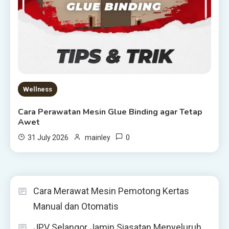
Wellness
Cara Perawatan Mesin Glue Binding agar Tetap
Awet
0
31 July 2026
mainley
Cara Merawat Mesin Pemotong Kertas
Manual dan Otomatis
JPV Selangor Jamin Siasatan Menyeluruh,