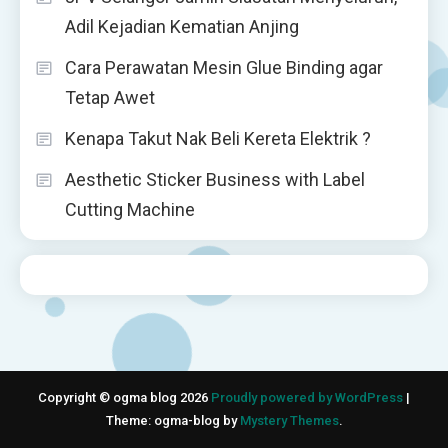
Adil Kejadian Kematian Anjing
Cara Perawatan Mesin Glue Binding agar
Tetap Awet
Kenapa Takut Nak Beli Kereta Elektrik ?
Aesthetic Sticker Business with Label
Cutting Machine
Copyright © ogma blog 2026
Proudly powered by WordPress
|
Theme: ogma-blog by
Mystery Themes
.