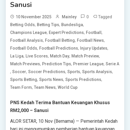
Sanusi
0
Tagged
10 November 2025
Mainley
,
,
,
Betting Odds
Betting Tips
Bundesliga
,
,
,
Champions League
Expert Predictions
Football
,
,
,
Football Analysis
Football Betting
Football News
,
,
,
Football Odds
Football Predictions
Injury Updates
,
,
,
,
La Liga
Live Scores
Match Day
Match Preview
,
,
,
Match Previews
Prediction Tips
Premier League
Serie A
,
,
,
,
,
Soccer
Soccer Predictions
Sports
Sports Analysis
,
,
,
Sports Betting
Sports News
Sports Predictions
,
,
Team Form
Team News
World Cup
PNS Kedah Terima Bantuan Keuangan Khusus
RM2,000 – Sanusi
ALOR SETAR, 10 Nov (Bernama) — Pemerintah Kedah
hari ini mengumumkan pemberian bantuan keuangan