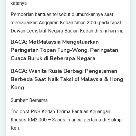
katanya.
Pemberian bantuan tersebut diumumkannya saat
memaparkan Anggaran Kedah tahun 2026 pada rapat
Dewan Legislatif Negara Bagian Kedah di sini hari ini.
BACA: MetMalaysia Mengeluarkan
Peringatan Topan Fung-Wong, Peringatan
Cuaca Buruk di Beberapa Negara
BACA: Wanita Rusia Berbagi Pengalaman
Berbeda Saat Naik Taksi di Malaysia & Hong
Kong
Sumber: Bernama
The post PNS Kedah Terima Bantuan Keuangan
Khusus RM2,000 – Sanusi muncul pertama di Siakap
Keli.