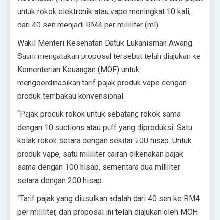
untuk rokok elektronik atau vape meningkat 10 kali,
dari 40 sen menjadi RM4 per mililiter (ml).
Wakil Menteri Kesehatan Datuk Lukanisman Awang
Sauni mengatakan proposal tersebut telah diajukan ke
Kementerian Keuangan (MOF) untuk
mengoordinasikan tarif pajak produk vape dengan
produk tembakau konvensional.
“Pajak produk rokok untuk sebatang rokok sama
dengan 10 suctions atau puff yang diproduksi. Satu
kotak rokok setara dengan sekitar 200 hisap. Untuk
produk vape, satu mililiter cairan dikenakan pajak
sama dengan 100 hisap, sementara dua mililiter
setara dengan 200 hisap.
“Tarif pajak yang diusulkan adalah dari 40 sen ke RM4
per mililiter, dan proposal ini telah diajukan oleh MOH