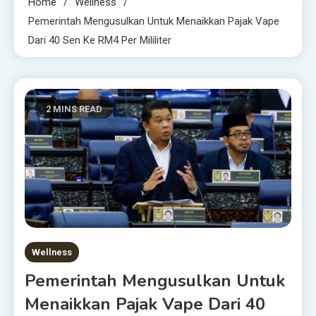
Home
Wellness
Pemerintah Mengusulkan Untuk Menaikkan Pajak Vape
Dari 40 Sen Ke RM4 Per Mililiter
2 MINS READ
Wellness
Pemerintah Mengusulkan Untuk
Menaikkan Pajak Vape Dari 40