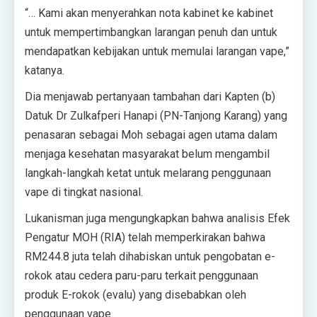
“… Kami akan menyerahkan nota kabinet ke kabinet
untuk mempertimbangkan larangan penuh dan untuk
mendapatkan kebijakan untuk memulai larangan vape,”
katanya.
Dia menjawab pertanyaan tambahan dari Kapten (b)
Datuk Dr Zulkafperi Hanapi (PN-Tanjong Karang) yang
penasaran sebagai Moh sebagai agen utama dalam
menjaga kesehatan masyarakat belum mengambil
langkah-langkah ketat untuk melarang penggunaan
vape di tingkat nasional.
Lukanisman juga mengungkapkan bahwa analisis Efek
Pengatur MOH (RIA) telah memperkirakan bahwa
RM244.8 juta telah dihabiskan untuk pengobatan e-
rokok atau cedera paru-paru terkait penggunaan
produk E-rokok (evalu) yang disebabkan oleh
penggunaan vape.