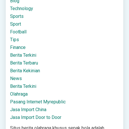
Blog
Technology
Sports
Sport
Football
Tips
Finance
Berita Terkini
Berita Terbaru
Berita Kekinian
News
Berita Terkini
Olahraga
Pasang Internet Myrepublic
Jasa Import China
Jasa Import Door to Door
Situs berita olahraga khusus sepak bola adalah