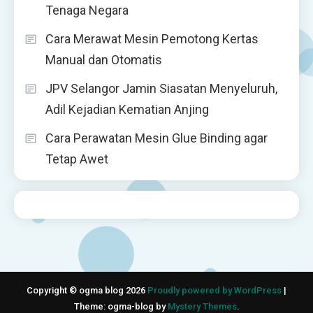
Tenaga Negara
Cara Merawat Mesin Pemotong Kertas
Manual dan Otomatis
JPV Selangor Jamin Siasatan Menyeluruh,
Adil Kejadian Kematian Anjing
Cara Perawatan Mesin Glue Binding agar
Tetap Awet
Copyright © ogma blog 2026
Proudly powered by WordPress
|
Theme: ogma-blog by
Mystery Themes
.