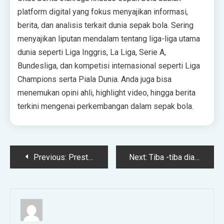
platform digital yang fokus menyajikan informasi,
berita, dan analisis terkait dunia sepak bola. Sering
menyajikan liputan mendalam tentang liga-liga utama
dunia seperti Liga Inggris, La Liga, Serie A,
Bundesliga, dan kompetisi internasional seperti Liga
Champions serta Piala Dunia. Anda juga bisa
menemukan opini ahli, highlight video, hingga berita
terkini mengenai perkembangan dalam sepak bola.
Post
Previous:
Prestasi Merudum, Salah semakin kehilangan kontak dengan Liverpool
Next:
Tiba -tiba dia ‘tertawa’, pengendara melarikan diri setelah seorang wanita berpakaian merah
navigation