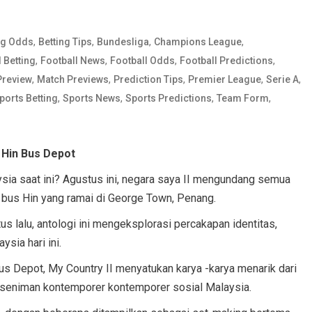
,
,
,
,
ng Odds
Betting Tips
Bundesliga
Champions League
,
,
,
,
 Betting
Football News
Football Odds
Football Predictions
,
,
,
,
,
Preview
Match Previews
Prediction Tips
Premier League
Serie A
,
,
,
,
ports Betting
Sports News
Sports Predictions
Team Form
i Hin Bus Depot
sia saat ini? Agustus ini, negara saya II mengundang semua
 bus Hin yang ramai di George Town, Penang.
alu, antologi ini mengeksplorasi percakapan identitas,
sia hari ini.
Bus Depot, My Country II menyatukan karya -karya menarik dari
a seniman kontemporer kontemporer sosial Malaysia.