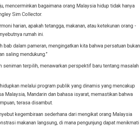
ju, mencerminkan bagaimana orang Malaysia hidup tidak hanya
ngley Sim Collector.
moni harian, apakah tetangga, makanan, atau ketekunan orang -
nyebutnya rumah ini.
ruh bab dalam pameran, mengingatkan kita bahwa persatuan bukan
dan saling mendukung.”
eh seniman terpilih, menawarkan perspektif baru tentang masalah
I dihidupkan melalui program publik yang dinamis yang mencakup
sa Malaysia, Mandarin dan bahasa isyarat, memastikan bahwa
ampuan, terasa disambut.
 Menyebut kegembiraan sederhana dari mengikat orang Malaysia
strasi makanan langsung, di mana pengunjung dapat menikmati