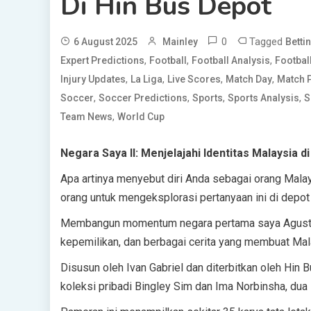
Di Hin Bus Depot
0
Tagged
6 August 2025
Mainley
Betti
,
,
,
Expert Predictions
Football
Football Analysis
Football
,
,
,
,
Injury Updates
La Liga
Live Scores
Match Day
Match 
,
,
,
,
Soccer
Soccer Predictions
Sports
Sports Analysis
S
,
Team News
World Cup
Negara Saya II: Menjelajahi Identitas Malaysia d
Apa artinya menyebut diri Anda sebagai orang Malay
orang untuk mengeksplorasi pertanyaan ini di depot
Membangun momentum negara pertama saya Agustus l
kepemilikan, dan berbagai cerita yang membuat Malay
Disusun oleh Ivan Gabriel dan diterbitkan oleh Hin 
koleksi pribadi Bingley Sim dan Ima Norbinsha, du