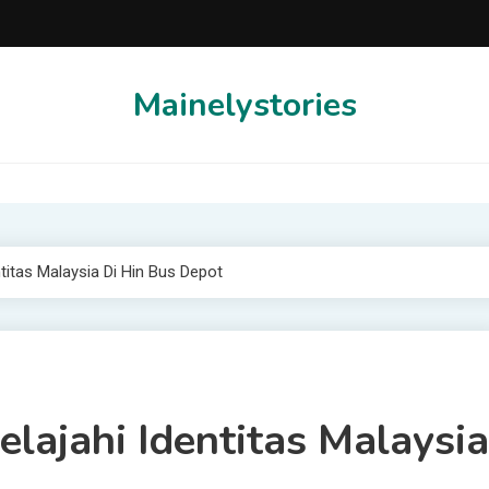
Mainelystories
ntitas Malaysia Di Hin Bus Depot
elajahi Identitas Malaysia