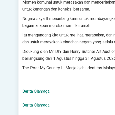
Momen komunal untuk merasakan dan menceritakan k
untuk kenangan dan koneksi bersama.
Negara saya II menantang kami untuk membayangka
bagaimanapun mereka memiliki rumah.
Itu mengundang kita untuk melihat, merasakan, dan 
dan untuk merayakan keindahan negara yang selalu
Didukung oleh Mr. DIY dan Henry Butcher Art Auctio
berlangsung dari 1 Agustus hingga 31 Agustus 2025
The Post My Country II: Menjelajahi identitas Malay
Berita Olahraga
Berita Olahraga