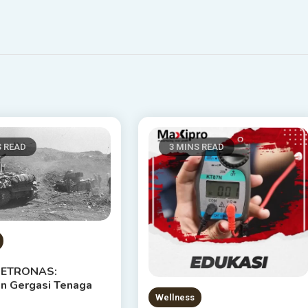
S READ
3 MINS READ
 PETRONAS:
an Gergasi Tenaga
Wellness