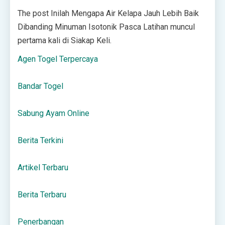
The post Inilah Mengapa Air Kelapa Jauh Lebih Baik
Dibanding Minuman Isotonik Pasca Latihan muncul
pertama kali di Siakap Keli.
Agen Togel Terpercaya
Bandar Togel
Sabung Ayam Online
Berita Terkini
Artikel Terbaru
Berita Terbaru
Penerbangan