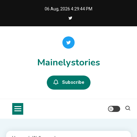
Skip
06 Aug, 2026
4:29:44 PM
to
content
Mainelystories
Subscribe