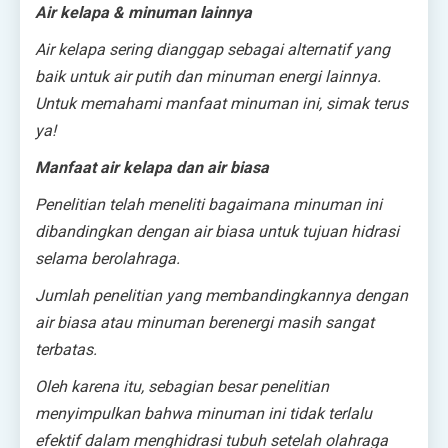
Air kelapa & minuman lainnya
Air kelapa sering dianggap sebagai alternatif yang
baik untuk air putih dan minuman energi lainnya.
Untuk memahami manfaat minuman ini, simak terus
ya!
Manfaat air kelapa dan air biasa
Penelitian telah meneliti bagaimana minuman ini
dibandingkan dengan air biasa untuk tujuan hidrasi
selama berolahraga.
Jumlah penelitian yang membandingkannya dengan
air biasa atau minuman berenergi masih sangat
terbatas.
Oleh karena itu, sebagian besar penelitian
menyimpulkan bahwa minuman ini tidak terlalu
efektif dalam menghidrasi tubuh setelah olahraga