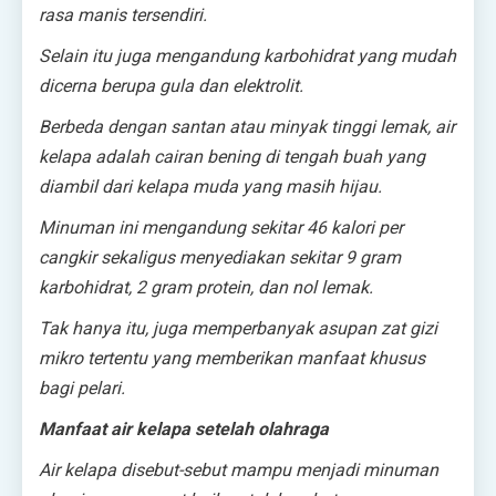
rasa manis tersendiri.
Selain itu juga mengandung karbohidrat yang mudah
dicerna berupa gula dan elektrolit.
Berbeda dengan santan atau minyak tinggi lemak, air
kelapa adalah cairan bening di tengah buah yang
diambil dari kelapa muda yang masih hijau.
Minuman ini mengandung sekitar 46 kalori per
cangkir sekaligus menyediakan sekitar 9 gram
karbohidrat, 2 gram protein, dan nol lemak.
Tak hanya itu, juga memperbanyak asupan zat gizi
mikro tertentu yang memberikan manfaat khusus
bagi pelari.
Manfaat air kelapa setelah olahraga
Air kelapa disebut-sebut mampu menjadi minuman