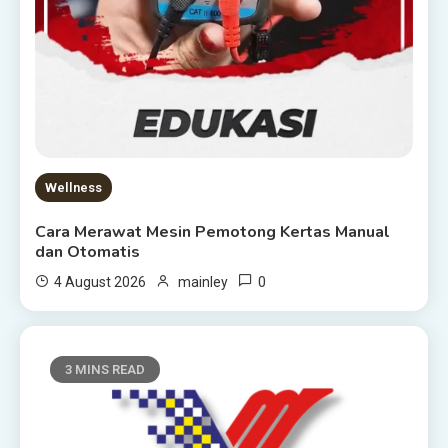
Wellness
Cara Merawat Mesin Pemotong Kertas Manual
dan Otomatis
0
4 August 2026
mainley
3 MINS READ