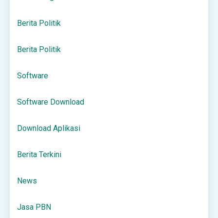
Berita Politik
Berita Politik
Software
Software Download
Download Aplikasi
Berita Terkini
News
Jasa PBN