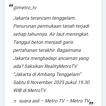
@metro_tv
Jakarta terancam tenggelam.
Penurunan permukaan tanah terjadi
setiap tahunnya. Air laut meningkat.
Tanggul beton menjadi garis
pertahanan terakhir. Bagaimana
Jakarta menghadapi ancaman yang
ada? Saksikan RealityMetroTV
“Jakarta di Ambang Tenggelam”
Sabtu 8 November 2025 pukul 19.30
WIB di MetroTV
♬ suara asli – Metro TV – Metro TV