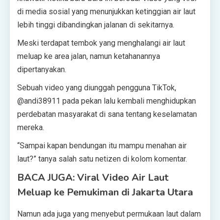
di media sosial yang menunjukkan ketinggian air laut
lebih tinggi dibandingkan jalanan di sekitarnya.
Meski terdapat tembok yang menghalangi air laut
meluap ke area jalan, namun ketahanannya
dipertanyakan.
Sebuah video yang diunggah pengguna TikTok,
@andi38911 pada pekan lalu kembali menghidupkan
perdebatan masyarakat di sana tentang keselamatan
mereka.
“Sampai kapan bendungan itu mampu menahan air
laut?” tanya salah satu netizen di kolom komentar.
BACA JUGA: Viral Video Air Laut
Meluap ke Pemukiman di Jakarta Utara
Namun ada juga yang menyebut permukaan laut dalam