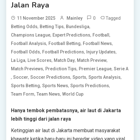
Jalan Raya
0
Tagged
11 November 2025
Mainley
,
,
,
Betting Odds
Betting Tips
Bundesliga
,
,
,
Champions League
Expert Predictions
Football
,
,
,
Football Analysis
Football Betting
Football News
,
,
,
Football Odds
Football Predictions
Injury Updates
,
,
,
,
La Liga
Live Scores
Match Day
Match Preview
,
,
,
Match Previews
Prediction Tips
Premier League
Serie A
,
,
,
,
,
Soccer
Soccer Predictions
Sports
Sports Analysis
,
,
,
Sports Betting
Sports News
Sports Predictions
,
,
Team Form
Team News
World Cup
Hanya tembok pembatasnya, air laut di Jakarta
lebih tinggi dari jalan raya
Ketinggian air laut di Jakarta membuat masyarakat
khawatir ketika baru-baru ini beredar video yang viral