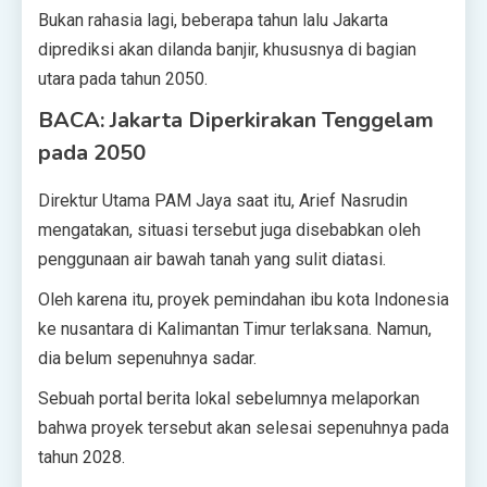
Bukan rahasia lagi, beberapa tahun lalu Jakarta
diprediksi akan dilanda banjir, khususnya di bagian
utara pada tahun 2050.
BACA: Jakarta Diperkirakan Tenggelam
pada 2050
Direktur Utama PAM Jaya saat itu, Arief Nasrudin
mengatakan, situasi tersebut juga disebabkan oleh
penggunaan air bawah tanah yang sulit diatasi.
Oleh karena itu, proyek pemindahan ibu kota Indonesia
ke nusantara di Kalimantan Timur terlaksana. Namun,
dia belum sepenuhnya sadar.
Sebuah portal berita lokal sebelumnya melaporkan
bahwa proyek tersebut akan selesai sepenuhnya pada
tahun 2028.