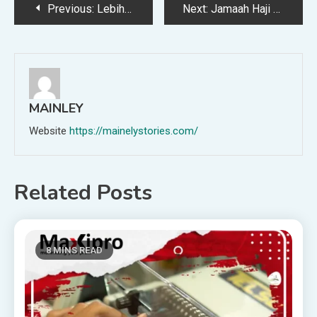
Post
Previous:
Lebih dari sesendok kuah, kelakuan suami yang menjaga istri tak cukup menghibur banyak orang
Next:
Jamaah Haji Dirawat di Makkah: Dibutuhkan RM500.000 Untuk Membawa Asmah Pulang ke Malaysia
navigation
MAINLEY
Website
https://mainelystories.com/
Related Posts
8 MINS READ