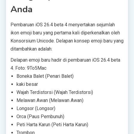
Anda
Pembaruan iOS 26.4 beta 4 menyertakan sejumlah
ikon emoji baru yang pertama kali diperkenalkan oleh
Konsorsium Unicode. Delapan konsep emoji baru yang
ditambahkan adalah:
Delapan emoji baru hadir di pembaruan iOS 26.4 beta
4. Foto: 9To5Mac
Boneka Balet (Penari Balet)
kaki besar
Wajah Terdistorsi (Wajah Terdistorsi)
Melawan Awan (Melawan Awan)
Longsor (Longsor)
Orca (Paus Pembunuh)
Peti Harta Karun (Peti Harta Karun)
Trombon