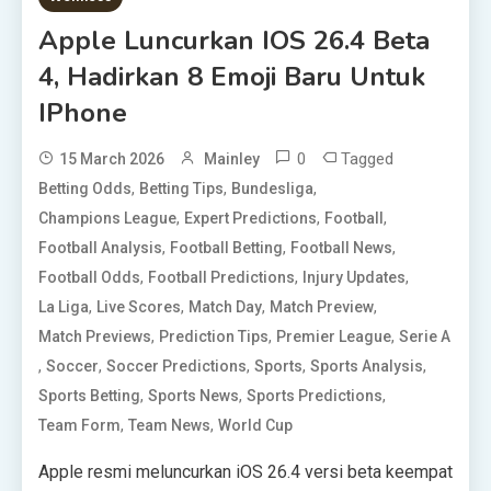
Apple Luncurkan IOS 26.4 Beta
4, Hadirkan 8 Emoji Baru Untuk
IPhone
0
Tagged
15 March 2026
Mainley
,
,
,
Betting Odds
Betting Tips
Bundesliga
,
,
,
Champions League
Expert Predictions
Football
,
,
,
Football Analysis
Football Betting
Football News
,
,
,
Football Odds
Football Predictions
Injury Updates
,
,
,
,
La Liga
Live Scores
Match Day
Match Preview
,
,
,
Match Previews
Prediction Tips
Premier League
Serie A
,
,
,
,
,
Soccer
Soccer Predictions
Sports
Sports Analysis
,
,
,
Sports Betting
Sports News
Sports Predictions
,
,
Team Form
Team News
World Cup
Apple resmi meluncurkan iOS 26.4 versi beta keempat