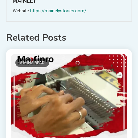
MAINLEY
Website
https://mainelystories.com/
Related Posts
8 MINS READ