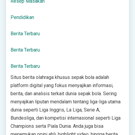
Resep Masakan
Pendidikan
Berita Terbaru
Berita Terbaru
Berita Terbaru
Situs berita olahraga khusus sepak bola adalah
platform digital yang fokus menyajikan informasi,
berita, dan analisis terkait dunia sepak bola. Sering
menyajikan liputan mendalam tentang liga-liga utama
dunia seperti Liga Inggris, La Liga, Serie A,
Bundesliga, dan kompetisi internasional seperti Liga
Champions serta Piala Dunia. Anda juga bisa
menemukan opini ahli, highlight video, hingga berita