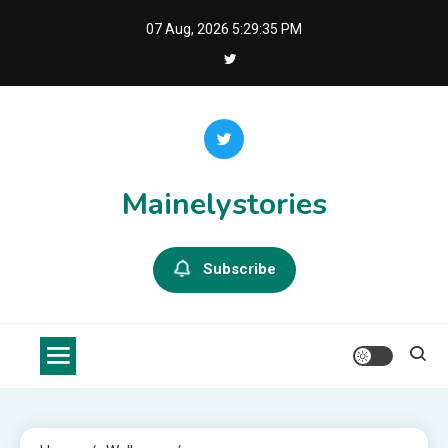
Skip
07 Aug, 2026
5:29:36 PM
to
content
Mainelystories
Subscribe