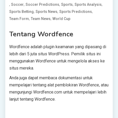
,
,
,
,
,
Soccer
Soccer Predictions
Sports
Sports Analysis
,
,
,
Sports Betting
Sports News
Sports Predictions
,
,
Team Form
Team News
World Cup
Tentang Wordfence
Wordfence adalah plugin keamanan yang dipasang di
lebih dari 5 juta situs WordPress. Pemilik situs ini
menggunakan Wordfence untuk mengelola akses ke
situs mereka.
Anda juga dapat membaca dokumentasi untuk
mempelajari tentang alat pemblokiran Wordfence, atau
mengunjungi Wordfence.com untuk mempelajari lebih
lanjut tentang Wordfence.