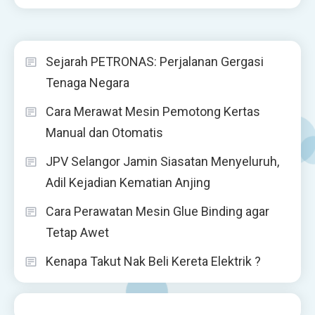
Sejarah PETRONAS: Perjalanan Gergasi
Tenaga Negara
Cara Merawat Mesin Pemotong Kertas
Manual dan Otomatis
JPV Selangor Jamin Siasatan Menyeluruh,
Adil Kejadian Kematian Anjing
Cara Perawatan Mesin Glue Binding agar
Tetap Awet
Kenapa Takut Nak Beli Kereta Elektrik ?