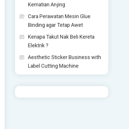
Kematian Anjing
Cara Perawatan Mesin Glue
Binding agar Tetap Awet
Kenapa Takut Nak Beli Kereta
Elektrik ?
Aesthetic Sticker Business with
Label Cutting Machine