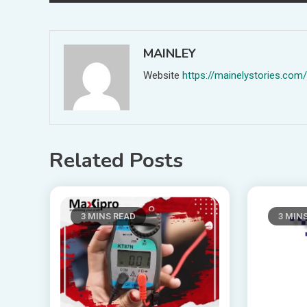
navigation
MAINLEY
Website
https://mainelystories.com/
Related Posts
3 MINS READ
3 MIN