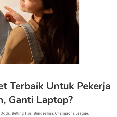
t Terbaik Untuk Pekerja
, Ganti Laptop?
,
,
,
,
g Odds
Betting Tips
Bundesliga
Champions League