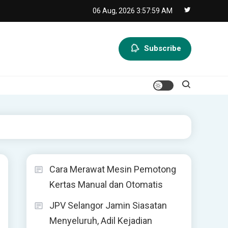
06 Aug, 2026
3:58:01 AM
Subscribe
Cara Merawat Mesin Pemotong
Kertas Manual dan Otomatis
JPV Selangor Jamin Siasatan
Menyeluruh, Adil Kejadian