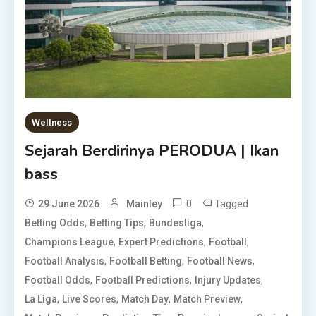
Wellness
Sejarah Berdirinya PERODUA | Ikan
bass
0
Tagged
29 June 2026
Mainley
,
,
,
Betting Odds
Betting Tips
Bundesliga
,
,
,
Champions League
Expert Predictions
Football
,
,
,
Football Analysis
Football Betting
Football News
,
,
,
Football Odds
Football Predictions
Injury Updates
,
,
,
,
La Liga
Live Scores
Match Day
Match Preview