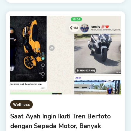
Wellness
Saat Ayah Ingin Ikuti Tren Berfoto
dengan Sepeda Motor, Banyak