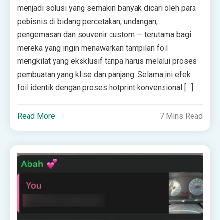
menjadi solusi yang semakin banyak dicari oleh para
pebisnis di bidang percetakan, undangan,
pengemasan dan souvenir custom — terutama bagi
mereka yang ingin menawarkan tampilan foil
mengkilat yang eksklusif tanpa harus melalui proses
pembuatan yang klise dan panjang. Selama ini efek
foil identik dengan proses hotprint konvensional […]
Read More
7 Mins Read