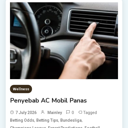
Wellness
Penyebab AC Mobil Panas
0
Tagged
7 July 2026
Mainley
,
,
,
Betting Odds
Betting Tips
Bundesliga
,
,
,
Champions League
Expert Predictions
Football