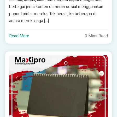
berbagai jenis konten di media sosial menggunakan
ponsel pintar mereka. Tak heran jika beberapa di
antara mereka juga […]
Read More
3 Mins Read