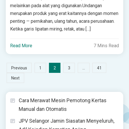
melainkan pada alat yang digunakan.Undangan
merupakan produk yang erat kaitannya dengan momen
penting — pernikahan, ulang tahun, acara perusahaan.
Ketika garis lipatan miring, retak, atau […]
Read More
7 Mins Read
Posts
2
…
Previous
1
3
41
Next
pagination
Cara Merawat Mesin Pemotong Kertas
Manual dan Otomatis
JPV Selangor Jamin Siasatan Menyeluruh,