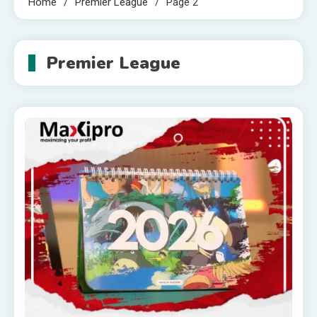
Home
Premier League
Page 2
Premier League