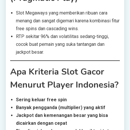
Slot Megaways yang memberikan ribuan cara
menang dan sangat digemari karena kombinasi fitur
free spins dan cascading wins.
RTP sekitar 96% dan volatilitas sedang-tinggi,
cocok buat pemain yang suka tantangan dan
jackpot besar.
Apa Kriteria Slot Gacor
Menurut Player Indonesia?
Sering keluar free spin
Banyak pengganda (multiplier) yang aktif
Jackpot dan kemenangan besar yang bisa
dicairkan dengan cepat