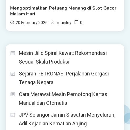
Mengoptimalkan Peluang Menang di Slot Gacor
Malam Hari
0
20 February 2026
mainley
Mesin Jilid Spiral Kawat: Rekomendasi
Sesuai Skala Produksi
Sejarah PETRONAS: Perjalanan Gergasi
Tenaga Negara
Cara Merawat Mesin Pemotong Kertas
Manual dan Otomatis
JPV Selangor Jamin Siasatan Menyeluruh,
Adil Kejadian Kematian Anjing