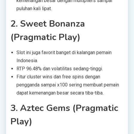
kemenangan besar dengan multipliers sampai
puluhan kali lipat.
2.
Sweet Bonanza
(Pragmatic Play)
Slot ini juga favorit banget di kalangan pemain
Indonesia.
RTP 96.48% dan volatilitas sedang-tinggi.
Fitur cluster wins dan free spins dengan
pengganda sampai x100 sering membuat pemain
dapat kemenangan besar secara tiba-tiba.
3.
Aztec Gems (Pragmatic
Play)