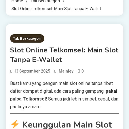
Home
Tak Berkategori
Slot Online Telkomsel: Main Slot Tanpa E-Wallet
1 MIN READ
Tak Berkategori
Slot Online Telkomsel: Main Slot
Tanpa E-Wallet
0
13 September 2025
Mainley
Buat kamu yang pengen main slot online tanpa ribet
daftar dompet digital, ada cara paling gampang:
pakai
pulsa Telkomsel!
Semua jadi lebih simpel, cepat, dan
pastinya aman.
Keunggulan Main Slot