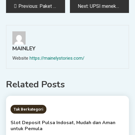
Post
Previous:
Paket yang dicurigai berisi mayat ditemukan di tepi sungai
Next:
UPSI menekankan program matrikulasi yang akan dipertahankan
navigation
MAINLEY
Website
https://mainelystories.com/
Related Posts
1 MIN READ
Tak Berkategori
Slot Deposit Pulsa Indosat, Mudah dan Aman
untuk Pemula