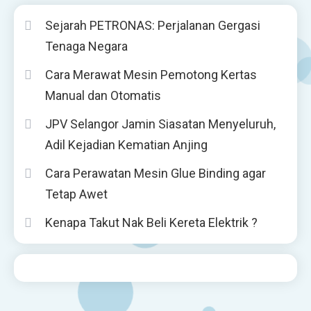
Sejarah PETRONAS: Perjalanan Gergasi
Tenaga Negara
Cara Merawat Mesin Pemotong Kertas
Manual dan Otomatis
JPV Selangor Jamin Siasatan Menyeluruh,
Adil Kejadian Kematian Anjing
Cara Perawatan Mesin Glue Binding agar
Tetap Awet
Kenapa Takut Nak Beli Kereta Elektrik ?