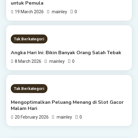
untuk Pemula
0
19 March 2026
mainley
1 MIN READ
Tak Berkategori
Angka Hari Ini: Bikin Banyak Orang Salah Tebak
0
8 March 2026
mainley
1 MIN READ
Tak Berkategori
Mengoptimalkan Peluang Menang di Slot Gacor
Malam Hari
0
20 February 2026
mainley