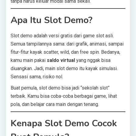
tanpa harus keluar modal sama sekali.
Apa Itu Slot Demo?
Slot demo adalah versi gratis dari game slot asli.
Semua tampilannya sama: dari grafik, animasi, sampai
fitur-fitur kayak scatter, wild, dan free spin. Bedanya,
kamu main pakai
saldo virtual
yang nggak bisa
diuangkan. Jadi, main slot demo itu kayak simulasi.
Sensasi sama, risiko nol.
Buat pemula, slot demo bisa jadi “sekolah slot”
terbaik. Kamu bisa coba-coba berbagai game, lihat
pola, dan belajar cara main dengan tenang.
Kenapa Slot Demo Cocok