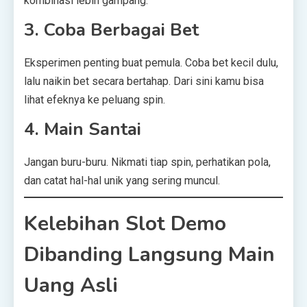
kombinasi lebih gampang.
3. Coba Berbagai Bet
Eksperimen penting buat pemula. Coba bet kecil dulu,
lalu naikin bet secara bertahap. Dari sini kamu bisa
lihat efeknya ke peluang spin.
4. Main Santai
Jangan buru-buru. Nikmati tiap spin, perhatikan pola,
dan catat hal-hal unik yang sering muncul.
Kelebihan Slot Demo
Dibanding Langsung Main
Uang Asli