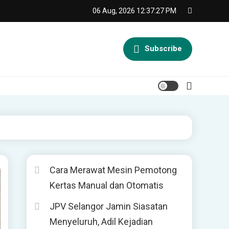
06 Aug, 2026
12:37:28 PM
Subscribe
Cara Merawat Mesin Pemotong
Kertas Manual dan Otomatis
JPV Selangor Jamin Siasatan
Menyeluruh, Adil Kejadian