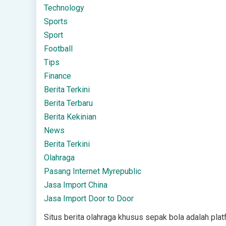
Technology
Sports
Sport
Football
Tips
Finance
Berita Terkini
Berita Terbaru
Berita Kekinian
News
Berita Terkini
Olahraga
Pasang Internet Myrepublic
Jasa Import China
Jasa Import Door to Door
Situs berita olahraga khusus sepak bola adalah platf