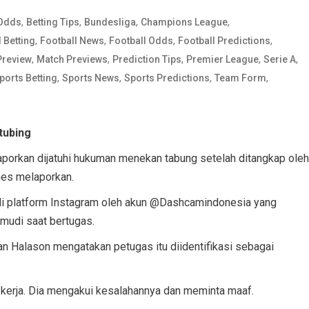
,
,
,
,
 Odds
Betting Tips
Bundesliga
Champions League
,
,
,
,
 Betting
Football News
Football Odds
Football Predictions
,
,
,
,
,
Preview
Match Previews
Prediction Tips
Premier League
Serie A
,
,
,
,
ports Betting
Sports News
Sports Predictions
Team Form
tubing
laporkan dijatuhi hukuman menekan tabung setelah ditangkap oleh
mes melaporkan.
 di platform Instagram oleh akun @Dashcamindonesia yang
udi saat bertugas.
 Halason mengatakan petugas itu diidentifikasi sebagai
 kerja. Dia mengakui kesalahannya dan meminta maaf.