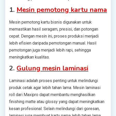
1.
Mesin pemotong kartu nama
Mesin pemotong kartu bisnis digunakan untuk
memastikan hasil seragam, presisi, dan potongan
cepat. Dengan mesin ini, proses produksi menjadi
lebih efisien daripada pemotongan manual. Hasil
pemotongan juga menjadi lebih rapi, sehingga
meningkatkan kualitas.
2.
Gulung mesin laminasi
Laminasi adalah proses penting untuk melindungi
produk cetak agar lebih tahan lama. Mesin laminasi
roll dari Maxipro dapat membantu menghasilkan
finishing matte atau glossy yang dapat meningkatkan
kesan profesional. Selain melindungi dari goresan,
laminasi juga membuat kartu nama lebih tahan lama.