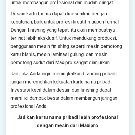
untuk membangun profesional dan mudah diingat.
Desain kartu bisnis dapat disesuaikan dengan
kebutuhan, baik untuk profesi kreatif maupun formal.
Dengan finishing yang tepat, itu akan membuatnya
terlihat lebih eksklusif. Untuk mendukung produksi,
penggunaan mesin finishing seperti mesin pemotong
kartu bisnis, mesin laminasi gulung, dan mesin
pemotong sudut dari Maxipro sangat dianjurkan.
Jadi, jika Anda ingin meningkatkan branding pribadi,
jangan meremehkan kekuatan kartu nama pribadi.
Investasi kecil dalam desain dan finishing dapat
memiliki dampak besar dalam membangun jaringan
profesional Anda.
Jadikan kartu nama pribadi lebih profesional
dengan mesin dari Maxipro