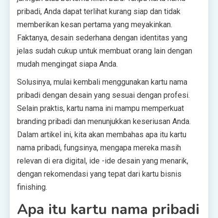
pribadi, Anda dapat terlihat kurang siap dan tidak
memberikan kesan pertama yang meyakinkan.
Faktanya, desain sederhana dengan identitas yang
jelas sudah cukup untuk membuat orang lain dengan
mudah mengingat siapa Anda.
Solusinya, mulai kembali menggunakan kartu nama
pribadi dengan desain yang sesuai dengan profesi.
Selain praktis, kartu nama ini mampu memperkuat
branding pribadi dan menunjukkan keseriusan Anda.
Dalam artikel ini, kita akan membahas apa itu kartu
nama pribadi, fungsinya, mengapa mereka masih
relevan di era digital, ide -ide desain yang menarik,
dengan rekomendasi yang tepat dari kartu bisnis
finishing.
Apa itu kartu nama pribadi