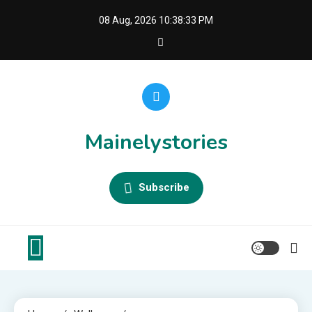
Skip
08 Aug, 2026
10:38:34 PM
to
content
Mainelystories
Subscribe