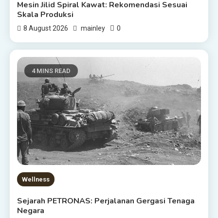
Mesin Jilid Spiral Kawat: Rekomendasi Sesuai
Skala Produksi
0
8 August 2026
mainley
4 MINS READ
Wellness
Sejarah PETRONAS: Perjalanan Gergasi Tenaga
Negara