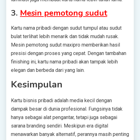
3.
Mesin pemotong sudut
Kartu nama pribadi dengan sudut tumpul atau sudut
bulat terlihat lebih menarik dan tidak mudah rusak.
Mesin pemotong sudut maxipro memberikan hasil
presisi dengan proses yang cepat. Dengan tambahan
finishing ini, kartu nama pribadi akan tampak lebih
elegan dan berbeda dari yang lain.
Kesimpulan
Kartu bisnis pribadi adalah media kecil dengan
dampak besar di dunia profesional. Fungsinya tidak
hanya sebagai alat pengantar, tetapi juga sebagai
sarana branding sendiri. Meskipun era digital
menawarkan banyak alternatif, perannya masih penting