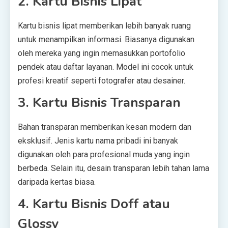
2. Kartu Bisnis Lipat
Kartu bisnis lipat memberikan lebih banyak ruang
untuk menampilkan informasi. Biasanya digunakan
oleh mereka yang ingin memasukkan portofolio
pendek atau daftar layanan. Model ini cocok untuk
profesi kreatif seperti fotografer atau desainer.
3. Kartu Bisnis Transparan
Bahan transparan memberikan kesan modern dan
eksklusif. Jenis kartu nama pribadi ini banyak
digunakan oleh para profesional muda yang ingin
berbeda. Selain itu, desain transparan lebih tahan lama
daripada kertas biasa.
4. Kartu Bisnis Doff atau
Glossy