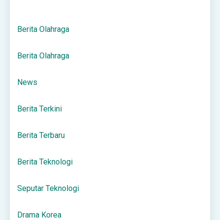
Berita Olahraga
Berita Olahraga
News
Berita Terkini
Berita Terbaru
Berita Teknologi
Seputar Teknologi
Drama Korea