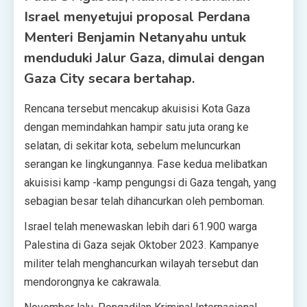
Israel menyetujui proposal Perdana
Menteri Benjamin Netanyahu untuk
menduduki Jalur Gaza, dimulai dengan
Gaza City secara bertahap.
Rencana tersebut mencakup akuisisi Kota Gaza
dengan memindahkan hampir satu juta orang ke
selatan, di sekitar kota, sebelum meluncurkan
serangan ke lingkungannya. Fase kedua melibatkan
akuisisi kamp -kamp pengungsi di Gaza tengah, yang
sebagian besar telah dihancurkan oleh pemboman.
Israel telah menewaskan lebih dari 61.900 warga
Palestina di Gaza sejak Oktober 2023. Kampanye
militer telah menghancurkan wilayah tersebut dan
mendorongnya ke cakrawala.