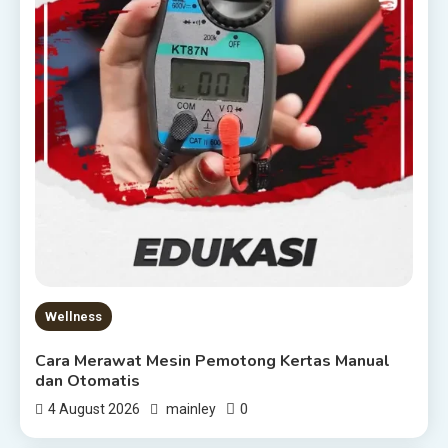
Wellness
Cara Merawat Mesin Pemotong Kertas Manual
dan Otomatis
0
4 August 2026
mainley